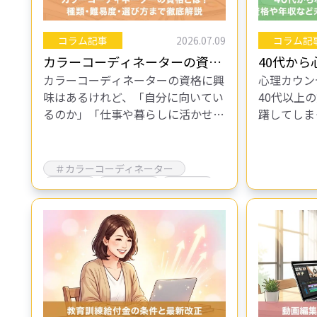
コラム記事
2026.07.09
コラム記
カラーコーディネーターの資格
40代か
カラーコーディネーターの資格に興
心理カウン
とは？種類・難易度・選び方ま
れる？資
味はあるけれど、「自分に向いてい
40代以上
で徹底解説
ら始める
るのか」「仕事や暮らしに活かせる
躇してしま
のか」と迷う方も多いのではないで
未経験の4
しょうか。色はセンスの世界に見え
ートをたど
ますが、資格の学習を通じて基礎か
武器にした
＃カラーコーディネーター
ら体系的…
活躍…
＃仕事
＃働き方
＃資格