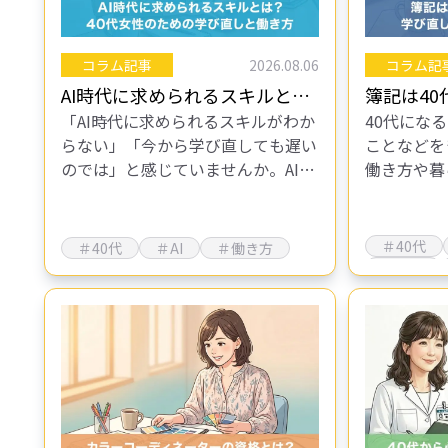
コラム記事
2026.08.06
コラム記
AI時代に求められるスキルと
簿記は4
「AI時代に求められるスキルがわか
40代にな
は？40代女性のための学び直し
学び直し
らない」「今から学び直しても遅い
ことなどを
と働き方
方
のでは」と感じていませんか。AIの
働き方や暮
急速な進化に伴い不安を感じている
えてきます
方は多いと思います。 しかし、焦る
く続けられ
必要はありません。AI時代に必要
多いのでは
＃40代
＃40代
＃AI
＃働き方
な…
き、選…
＃仕事