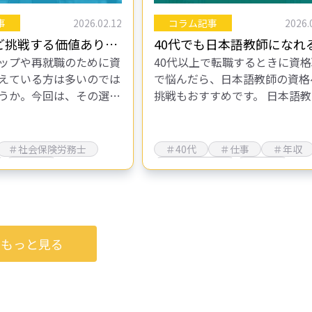
事
2026.02.12
コラム記事
2026.
ど挑戦する価値あり！
40代でも日本語教師になれ
ップや再就職のために資
40代以上で転職するときに資
性に選ばれる「社労士」
資格難易度や仕事内容・年
えている方は多いのでは
で悩んだら、日本語教師の資格
徹底紹介
うか。今回は、その選択
挑戦もおすすめです。 日本語
して、社労士（社会保険
は、私たちが何気なく使ってい
紹介します。女性に人気
本語を外国人へ教える仕事です
で、難関ですが挑戦する
本の文化や生活習慣など、外国
＃社会保険労務士
＃40代
＃仕事
＃年収
日本…
＃資格
＃日本語教師
＃資格
もっと見る