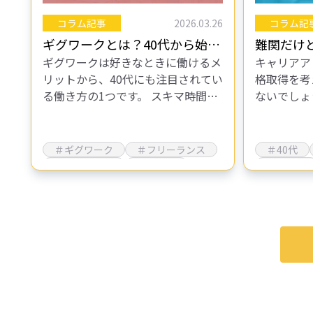
コラム記事
2026.03.26
コラム記
ギグワークとは？40代から始め
難関だけ
ギグワークは好きなときに働けるメ
キャリアア
るメリット・デメリットや注意
40代女
リットから、40代にも注目されてい
格取得を考
点を解説
とは？
る働き方の1つです。 スキマ時間を
ないでしょ
有効活用し、収入を増やせるギグワ
肢の一つと
ークは、ライフイベントに対応する
労務士）を
ために効率の良い働き方だと言えま
の国家資格
＃ギグワーク
＃フリーランス
＃40代
す。…
価値は高…
＃個人事業主
＃働き方
＃社労士
＃副業