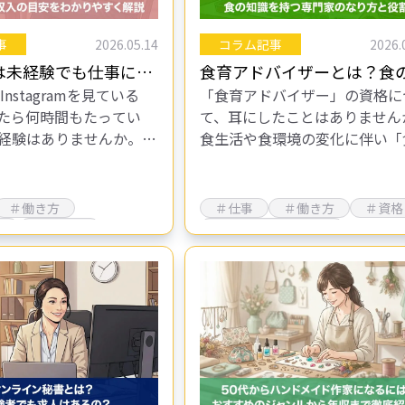
事
2026.05.14
コラム記事
2026.
は未経験でも仕事にな
食育アドバイザーとは？食
やInstagramを見ている
「食育アドバイザー」の資格に
内容や収入の目安をわ
識を持つ専門家のなり方と
たら何時間もたってい
て、耳にしたことはありません
く解説
経験はありませんか。旅
食生活や食環境の変化に伴い「
丁寧な暮らし、料理やお
育」の重要性が増している今、
ど、つい見入ってしまう
の資格です。 食育アドバイザ
のように流れてきます…
家庭、食品業界、教育現場など
＃働き方
＃仕事
＃働き方
＃資格
まざまな…
集
＃未経験
＃食育アドバイザー