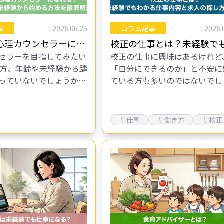
事
2026.06.25
コラム記事
2026.
ら心理カウンセラーにな
校正の仕事とは？未経験で
セラーを目指してみたい
校正の仕事に興味はあるけれど
格や年収など未経験か
かる仕事内容と求人の探し
の方、年齢や未経験から躊
「自分にできるのか」と不安に
方法を徹底解説
解説
っていないでしょうか。
ている方も多いのではないでし
0代であっても、正しいル
か。文章に関わる仕事と聞くと
れば、豊富な人生経験を
門的な知識が必要そうだと感じ
心理カウンセラーとして
もしれません。 しかし実際に
＃仕事
＃働き方
＃校正
校正は特別…