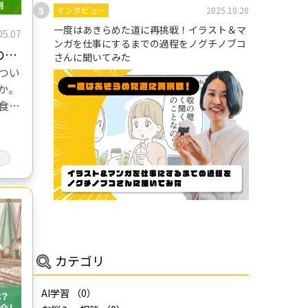
インタビュー
2025.10.20
一度はあきらめた道に再挑戦！イラスト＆マ
05.07
ンガを仕事にするまでの過程をノグチノブコ
の知
さんに聞いてみた
つい
役割
か。
食
注目
ーは、
、さ
カテゴリ
AI学習
（0）