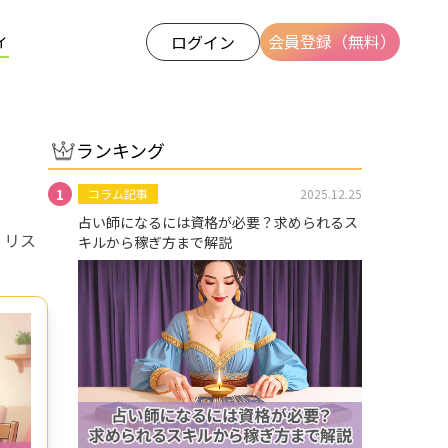
ィ
会員登録（無料）
ログイン
ランキング
コラム記事
2025.12.25
占い師になるには資格が必要？求められるス
、リス
キルから稼ぎ方まで解説