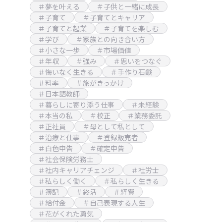
＃夢を叶える
＃子供と一緒に成長
＃子育て
＃子育てとキャリア
＃子育てと起業
＃子育てを楽しむ
＃学び
＃家族との向き合い方
＃小さな一歩
＃市場価値
＃年収
＃強み
＃思いをつなぐ
＃悔いなく生きる
＃手作り石鹸
＃料率
＃旅がきっかけ
＃日本語教師
＃暮らしに寄り添う仕事
＃未経験
＃本当の私
＃校正
＃業務委託
＃正社員
＃母として私として
＃治療と仕事
＃登録販売者
＃白色申告
＃確定申告
＃社会保険労務士
＃社内キャリアチェンジ
＃社労士
＃私らしく働く
＃私らしく生きる
＃簿記
＃終活
＃経費
＃給付金
＃自己表現する人生
＃花がくれた勇気