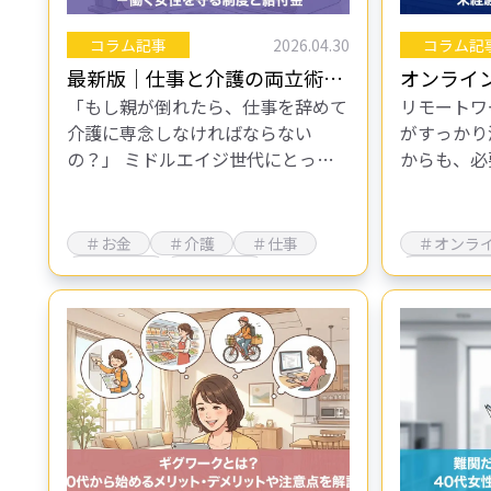
コラム記事
2026.04.30
コラム記
最新版｜仕事と介護の両立術－
オンライ
「もし親が倒れたら、仕事を辞めて
リモートワ
働く女性を守る制度と給付金
でも求人
介護に専念しなければならない
がすっかり
の？」 ミドルエイジ世代にとっ
からも、必
て、親の介護は避けては通れない悩
託したいと
みです。 総務省の「令和4年就業構
ます。 そ
造基本調査（2023年7月）」による
注目されて
＃お金
＃介護
＃仕事
＃オンラ
と、介護…
とは、…
＃働き方
＃給付金
＃フリー