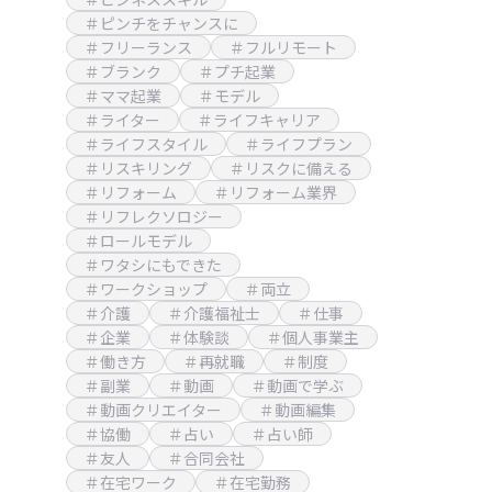
＃ピンチをチャンスに
＃フリーランス
＃フルリモート
＃ブランク
＃プチ起業
＃ママ起業
＃モデル
＃ライター
＃ライフキャリア
＃ライフスタイル
＃ライフプラン
＃リスキリング
＃リスクに備える
＃リフォーム
＃リフォーム業界
＃リフレクソロジー
＃ロールモデル
＃ワタシにもできた
＃ワークショップ
＃両立
＃介護
＃介護福祉士
＃仕事
＃企業
＃体験談
＃個人事業主
＃働き方
＃再就職
＃制度
＃副業
＃動画
＃動画で学ぶ
＃動画クリエイター
＃動画編集
＃協働
＃占い
＃占い師
＃友人
＃合同会社
＃在宅ワーク
＃在宅勤務