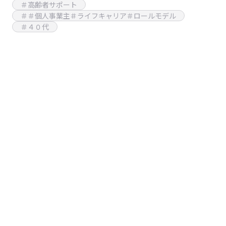
＃高齢者サポート
＃＃個人事業主＃ライフキャリア＃ロールモデル
＃４０代
▶︎ 利用規約
▶︎ プライバシーポリシー
▶︎ お問い合わせ
▶︎ Q&A
▶︎ 会社概要
Copyright © CareerMam. All Rights Reserved.