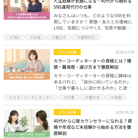
人生経験が武器になる―40代から始める
SNS運用代行の仕事
みなさんはいつも、どのようなSNSを利
用していますか？ 家族・友人との連絡に
LINE、気軽につぶやくX、写真や動画を
楽しむInstagram……。連絡だけのため
＃SNS
＃お金
＃働き方
＃運用代行
に使っている人、見るだけの人、投稿し
てい…
コラム記事
2026.07.09
カラーコーディネーターの資格とは？種
類・難易度・選び方まで徹底解説
カラーコーディネーターの資格に興味は
あるけれど、「自分に向いているのか」
「仕事や暮らしに活かせるのか」と迷う
方も多いのではないでしょうか。色はセ
＃カラーコーディネーター
＃仕事
＃働き方
＃資格
ンスの世界に見えますが、資格の学習を
通じて基礎から体系的…
コラム記事
2026.06.25
40代から心理カウンセラーになれる？資
格や年収など未経験から始める方法を徹
底解説