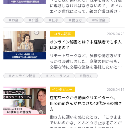
に専念しなければならないの？」 ミドル
エイジ世代にとって、親の介護は避けて
は通れない悩みです。 総務省の「令和4年
＃お金
＃介護
＃仕事
＃働き方
＃給付金
就業構造基本調査（2023年7月）」によ
ると、介護…
コラム記事
2026.04.23
オンライン秘書とは？未経験者でも求人
はあるの？
リモートワークなど、多様な働き方がす
っかり浸透しました。企業の側からも、
必要な時に必要な業務を委託したいとい
うニーズが増加しています。 そこで今、
＃オンライン秘書
＃フリーランス
＃働き方
オンライン秘書が注目されています。オ
ンライン秘書とは、…
インタビュー
2026.04.16
在宅ワークから動画クリエイターへ。
hirominさんが見つけた40代からの働き
方
働き方に迷いを感じたとき、「このまま
でいいのかな」とふと立ち止まることが