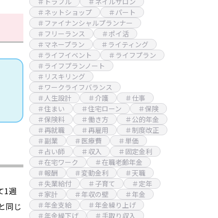
＃トラブル
＃ネイルサロン
＃ネットショップ
＃パート
＃ファイナンシャルプランナー
＃フリーランス
＃ポイ活
＃マネープラン
＃ライティング
＃ライフイベント
＃ライフプラン
＃ライフプランノート
＃リスキリング
＃ワークライフバランス
＃人生設計
＃介護
＃仕事
＃住まい
＃住宅ローン
＃保険
＃保険料
＃働き方
＃公的年金
＃再就職
＃再雇用
＃制度改正
＃副業
＃医療費
＃単価
＃占い師
＃収入
＃固定金利
＃在宅ワーク
＃在職老齢年金
＃報酬
＃変動金利
＃天職
＃失業給付
＃子育て
＃定年
て1週
＃家計
＃年収の壁
＃年金
＃年金支給
＃年金繰り上げ
と同じ
＃年金繰下げ
＃手取り収入