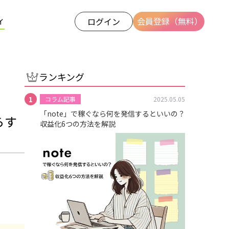
ィ
会員登録（無料）
ログイン
ランキング
コラム記事
2025.05.05
「note」で稼ぐなら何を発信するといいの？
らす
収益化6つの方法を解説