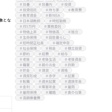
＃扶養
＃扶養内
＃投資
＃投資信託
＃持ち家
＃教育費
＃教育資金
＃新NISA
象とな
＃日本語教師
＃時短勤務
＃月5万円
＃業務委託
＃物価上昇
＃物価高
＃独立
＃生命保険
＃田舎暮らし
＃短時間正社員
＃確定申告
＃社会保険
＃税金
＃積立投資
＃節約
＃経費
＃給与
＃老後
＃老後生活
＃老後資金
＃職業
＃親のお金
＃詐欺
＃貯金
＃賃貸
＃資格
＃資産形成
＃赤字
＃起業
＃転職
＃週末起業
＃遺族年金
＃金利
＃障害年金
＃雇用
＃雇用保険
＃離婚
＃食の仕事
＃高額療養費