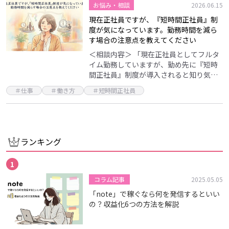
お悩み・相談
2026.06.15
現在正社員ですが、『短時間正社員』制
度が気になっています。勤務時間を減ら
す場合の注意点を教えてください
＜相談内容＞ 「現在正社員としてフルタ
イム勤務していますが、勤め先に『短時
間正社員』制度が導入されると知り気に
なっています。40代以降はもう少しマイ
＃仕事
＃働き方
＃短時間正社員
ペースに働きたいのですが、勤務時間を
減らす場合、マネ…
ランキング
コラム記事
2025.05.05
「note」で稼ぐなら何を発信するといい
の？収益化6つの方法を解説