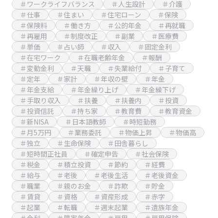
＃ワークライフバランス
＃人生設計
＃介護
＃仕事
＃住まい
＃住宅ローン
＃保険
＃保険料
＃働き方
＃公的年金
＃再就職
＃再雇用
＃制度改正
＃副業
＃医療費
＃単価
＃占い師
＃収入
＃固定金利
＃在宅ワーク
＃在職老齢年金
＃報酬
＃変動金利
＃天職
＃失業給付
＃子育て
＃定年
＃家計
＃年収の壁
＃年金
＃年金支給
＃年金繰り上げ
＃年金繰下げ
＃手取り収入
＃扶養
＃扶養内
＃投資
＃投資信託
＃持ち家
＃教育費
＃教育資金
＃新NISA
＃日本語教師
＃時短勤務
＃月5万円
＃業務委託
＃物価上昇
＃物価高
＃独立
＃生命保険
＃田舎暮らし
＃短時間正社員
＃確定申告
＃社会保険
＃税金
＃積立投資
＃節約
＃経費
＃給与
＃老後
＃老後生活
＃老後資金
＃職業
＃親のお金
＃詐欺
＃貯金
＃賃貸
＃資格
＃資産形成
＃赤字
＃起業
＃転職
＃週末起業
＃遺族年金