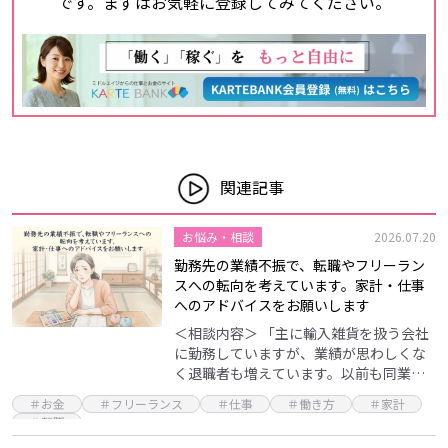
です。まずはお気軽に登録してみてください。
関連記事
お悩み・相談
2026.07.20
勤務先の業績不振で、転職やフリーラン
スへの転向を考えています。家計・仕事
へのアドバイスをお願いします
＜相談内容＞ 「主に輸入雑貨を扱う会社
に勤務していますが、業績が思わしくな
く退職者も増えています。以前も同業の
勤務先でしたが、倒産直前にリストラに
＃お金
＃フリーランス
＃仕事
＃働き方
＃家計
遭いました。現在の会社も前職の倒産前
＃転職
と同じ雰囲気があり…