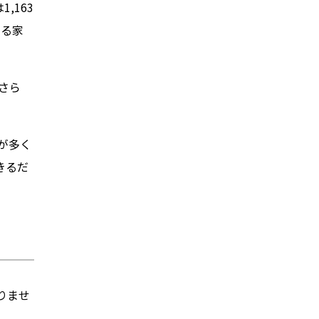
,163
いる家
さら
が多く
きるだ
りませ