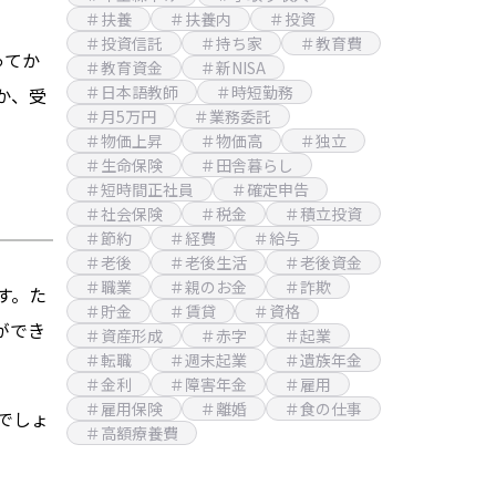
＃扶養
＃扶養内
＃投資
＃投資信託
＃持ち家
＃教育費
ってか
＃教育資金
＃新NISA
＃日本語教師
＃時短勤務
か、受
＃月5万円
＃業務委託
＃物価上昇
＃物価高
＃独立
＃生命保険
＃田舎暮らし
＃短時間正社員
＃確定申告
＃社会保険
＃税金
＃積立投資
＃節約
＃経費
＃給与
＃老後
＃老後生活
＃老後資金
＃職業
＃親のお金
＃詐欺
す。た
＃貯金
＃賃貸
＃資格
ができ
＃資産形成
＃赤字
＃起業
＃転職
＃週末起業
＃遺族年金
＃金利
＃障害年金
＃雇用
＃雇用保険
＃離婚
＃食の仕事
でしょ
＃高額療養費