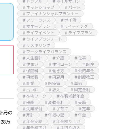
＃トラブル
＃ネイルサロン
＃ネットショップ
＃パート
＃ファイナンシャルプランナー
＃フリーランス
＃ポイ活
＃マネープラン
＃ライティング
＃ライフイベント
＃ライフプラン
＃ライフプランノート
＃リスキリング
＃ワークライフバランス
＃人生設計
＃介護
＃仕事
＃住まい
＃住宅ローン
＃保険
＃保険料
＃働き方
＃公的年金
＃再就職
＃再雇用
＃制度改正
＃副業
＃医療費
＃単価
＃占い師
＃収入
＃固定金利
＃在宅ワーク
＃在職老齢年金
＃報酬
＃変動金利
＃天職
＃失業給付
＃子育て
＃定年
計局の
＃家計
＃年収の壁
＃年金
28万
＃年金支給
＃年金繰り上げ
＃年金繰下げ
＃手取り収入