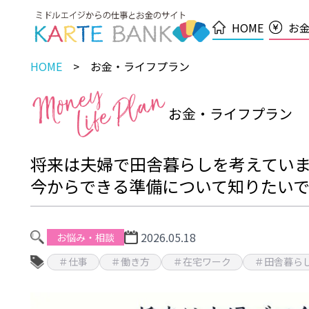
HOME
お
HOME
お金・ライフプラン
お金・ライフプラン
将来は夫婦で田舎暮らしを考えてい
今からできる準備について知りたい
2026.05.18
お悩み・相談
＃仕事
＃働き方
＃在宅ワーク
＃田舎暮ら