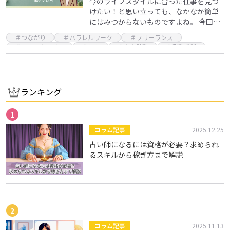
今のライフスタイルに合った仕事を見つ
けたい！と思い立っても、なかなか簡単
にはみつからないものですよね。 今回お
話を伺った大原日登美さんも、ご結婚、
＃つながり
＃パラレルワーク
＃フリーランス
出産を経て、育児が落ち着いた頃お仕事
＃ライフキャリア
＃友人
＃在宅勤務
＃業務委託
探しを始めたのです…
ランキング
コラム記事
2025.12.25
占い師になるには資格が必要？求められ
るスキルから稼ぎ方まで解説
コラム記事
2025.11.13