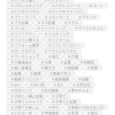
＃チームで働く
＃ハンドメイド
＃パラレルキャリア
＃パラレルワーク
＃パート
＃ビジネススキル
＃ピンチをチャンスに
＃フリーランス
＃フルリモート
＃ブランク
＃プチ起業
＃ママ起業
＃モデル
＃ライター
＃ライフキャリア
＃ライフスタイル
＃ライフプラン
＃リスキリング
＃リスクに備える
＃リフォーム
＃リフォーム業界
＃リフレクソロジー
＃ロールモデル
＃ワタシにもできた
＃ワークショップ
＃両立
＃介護
＃介護福祉士
＃仕事
＃企業
＃体験談
＃個人事業主
＃働き方
＃再就職
＃制度
＃副業
＃動画
＃動画で学ぶ
＃動画クリエイター
＃動画編集
＃協働
＃占い
＃占い師
＃友人
＃合同会社
＃在宅ワーク
＃在宅勤務
＃夢を叶える
＃子供と一緒に成長
＃子育て
＃子育てとキャリア
＃子育てと起業
＃子育てを楽しむ
＃学び
＃家族との向き合い方
＃小さな一歩
＃市場価値
＃年収
＃強み