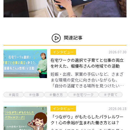
関連記事
インタビュー
2026.07.30
在宅ワークの選択で子育てと仕事の両立
を叶えた、堀優布さんの地域での活動
妊娠・出産、家業の手伝いなど、さまざ
まな環境の変化に向き合いながらも、
「自分の活躍できる場所を見つけたい」
と考える方は少なくありません。今回
＃両立
＃仕事
＃働き方
＃在宅ワーク
＃子育て
は、パソコン1台から始め、今では講師と
しても活躍する堀優布さ…
インタビュー
2026.06.18
「つながり」がもたらしたパラレルワー
ク！心の余裕が生まれた働き方とは？