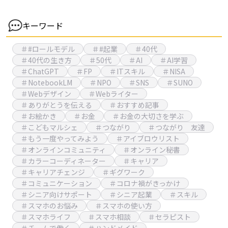
キーワード
＃#ロールモデル
＃#起業
＃40代
＃40代の生き方
＃50代
＃AI
＃AI学習
＃ChatGPT
＃FP
＃ITスキル
＃NISA
＃NotebookLM
＃NPO
＃SNS
＃SUNO
＃Webデザイン
＃Webライター
＃ありがとうを伝える
＃おすすめ記事
＃お絵かき
＃お金
＃お金の大切さを学ぶ
＃こどもマルシェ
＃つながり
＃つながり 友達
＃もう一度やってみよう
＃アイブロウリスト
＃オンラインコミュニティ
＃オンライン秘書
＃カラーコーディネーター
＃キャリア
＃キャリアチェンジ
＃ギグワーク
＃コミュニケーション
＃コロナ禍がきっかけ
＃シニア向けサポート
＃シニア起業
＃スキル
＃スマホのお悩み
＃スマホの使い方
＃スマホライフ
＃スマホ相談
＃セラピスト