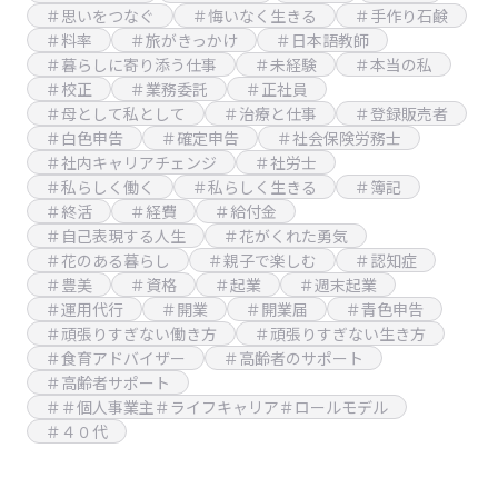
＃思いをつなぐ
＃悔いなく生きる
＃手作り石鹸
＃料率
＃旅がきっかけ
＃日本語教師
＃暮らしに寄り添う仕事
＃未経験
＃本当の私
＃校正
＃業務委託
＃正社員
＃母として私として
＃治療と仕事
＃登録販売者
＃白色申告
＃確定申告
＃社会保険労務士
＃社内キャリアチェンジ
＃社労士
＃私らしく働く
＃私らしく生きる
＃簿記
＃終活
＃経費
＃給付金
＃自己表現する人生
＃花がくれた勇気
＃花のある暮らし
＃親子で楽しむ
＃認知症
＃豊美
＃資格
＃起業
＃週末起業
＃運用代行
＃開業
＃開業届
＃青色申告
＃頑張りすぎない働き方
＃頑張りすぎない生き方
＃食育アドバイザー
＃高齢者のサポート
＃高齢者サポート
＃＃個人事業主＃ライフキャリア＃ロールモデル
＃４０代