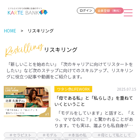
ログイン
会員登録（無料）
HOME
リスキリング
リスキリング
「新しいことを始めたい」「次のキャリアに向けてリスタートを
したい」など次のステップに向けてのスキルアップ、リスキリン
グに役立つ記事や動画をご紹介します。
ワタシ色LIFEWORK
2025.07.15
「母である私」と「私らしさ」を重ねて
いくということ
「モデルをしています」と話すと、「え
っ、ママなのに？」と驚かれることがあ
ります。でも実は、誰よりも私自身が一
番「そんな私、無理かもしれない」と思
＃セラピスト
＃モデル
＃本当の私
＃母として私として
っていました。モデルを始めたきっかけ