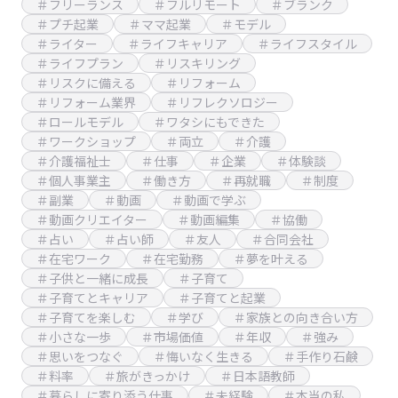
＃フリーランス
＃フルリモート
＃ブランク
＃プチ起業
＃ママ起業
＃モデル
＃ライター
＃ライフキャリア
＃ライフスタイル
＃ライフプラン
＃リスキリング
＃リスクに備える
＃リフォーム
＃リフォーム業界
＃リフレクソロジー
＃ロールモデル
＃ワタシにもできた
＃ワークショップ
＃両立
＃介護
＃介護福祉士
＃仕事
＃企業
＃体験談
＃個人事業主
＃働き方
＃再就職
＃制度
＃副業
＃動画
＃動画で学ぶ
＃動画クリエイター
＃動画編集
＃協働
＃占い
＃占い師
＃友人
＃合同会社
＃在宅ワーク
＃在宅勤務
＃夢を叶える
＃子供と一緒に成長
＃子育て
＃子育てとキャリア
＃子育てと起業
＃子育てを楽しむ
＃学び
＃家族との向き合い方
＃小さな一歩
＃市場価値
＃年収
＃強み
＃思いをつなぐ
＃悔いなく生きる
＃手作り石鹸
＃料率
＃旅がきっかけ
＃日本語教師
＃暮らしに寄り添う仕事
＃未経験
＃本当の私