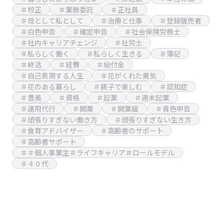
＃校正
＃業務委託
＃正社員
＃母として私として
＃治療と仕事
＃登録販売者
＃白色申告
＃確定申告
＃社会保険労務士
＃社内キャリアチェンジ
＃社労士
＃私らしく働く
＃私らしく生きる
＃簿記
＃終活
＃経費
＃給付金
＃自己表現する人生
＃花がくれた勇気
＃花のある暮らし
＃親子で楽しむ
＃認知症
＃豊美
＃資格
＃起業
＃週末起業
＃運用代行
＃開業
＃開業届
＃青色申告
＃頑張りすぎない働き方
＃頑張りすぎない生き方
＃食育アドバイザー
＃高齢者のサポート
＃高齢者サポート
＃＃個人事業主＃ライフキャリア＃ロールモデル
＃４０代