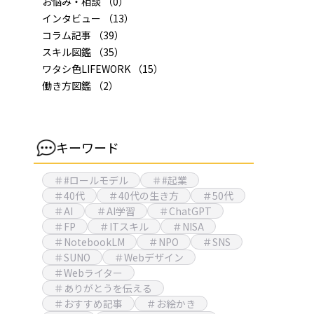
お悩み・相談
（0）
インタビュー
（13）
コラム記事
（39）
スキル図鑑
（35）
ワタシ色LIFEWORK
（15）
働き方図鑑
（2）
キーワード
＃#ロールモデル
＃#起業
＃40代
＃40代の生き方
＃50代
＃AI
＃AI学習
＃ChatGPT
＃FP
＃ITスキル
＃NISA
＃NotebookLM
＃NPO
＃SNS
＃SUNO
＃Webデザイン
＃Webライター
＃ありがとうを伝える
＃おすすめ記事
＃お絵かき