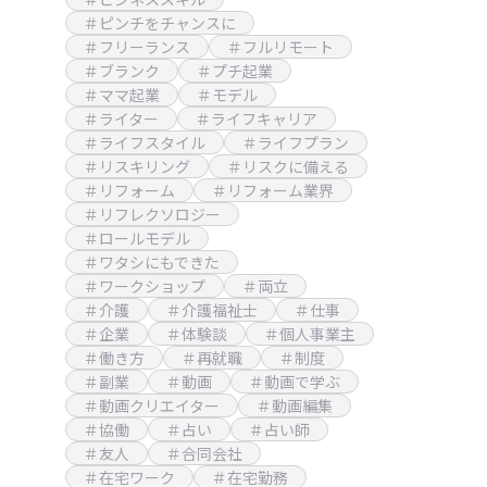
＃ピンチをチャンスに
＃フリーランス
＃フルリモート
＃ブランク
＃プチ起業
＃ママ起業
＃モデル
＃ライター
＃ライフキャリア
＃ライフスタイル
＃ライフプラン
＃リスキリング
＃リスクに備える
＃リフォーム
＃リフォーム業界
＃リフレクソロジー
＃ロールモデル
＃ワタシにもできた
＃ワークショップ
＃両立
＃介護
＃介護福祉士
＃仕事
＃企業
＃体験談
＃個人事業主
＃働き方
＃再就職
＃制度
＃副業
＃動画
＃動画で学ぶ
＃動画クリエイター
＃動画編集
＃協働
＃占い
＃占い師
＃友人
＃合同会社
＃在宅ワーク
＃在宅勤務