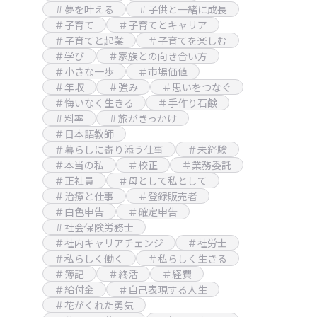
＃夢を叶える
＃子供と一緒に成長
＃子育て
＃子育てとキャリア
＃子育てと起業
＃子育てを楽しむ
＃学び
＃家族との向き合い方
＃小さな一歩
＃市場価値
＃年収
＃強み
＃思いをつなぐ
＃悔いなく生きる
＃手作り石鹸
＃料率
＃旅がきっかけ
＃日本語教師
＃暮らしに寄り添う仕事
＃未経験
＃本当の私
＃校正
＃業務委託
＃正社員
＃母として私として
＃治療と仕事
＃登録販売者
＃白色申告
＃確定申告
＃社会保険労務士
＃社内キャリアチェンジ
＃社労士
＃私らしく働く
＃私らしく生きる
＃簿記
＃終活
＃経費
＃給付金
＃自己表現する人生
＃花がくれた勇気