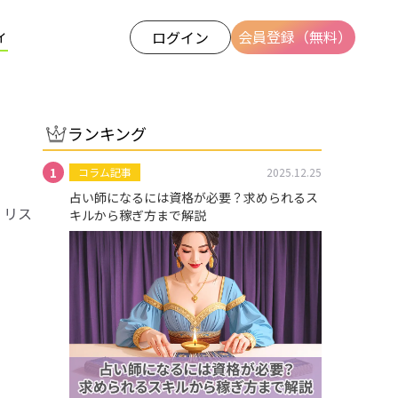
ィ
会員登録（無料）
ログイン
ランキング
コラム記事
2025.12.25
占い師になるには資格が必要？求められるス
、リス
キルから稼ぎ方まで解説