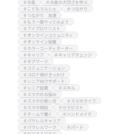
＃お金
＃お金の大切さを学ぶ
＃こどもマルシェ
＃つながり
＃つながり 友達
＃もう一度やってみよう
＃アイブロウリスト
＃オンラインコミュニティ
＃オンライン秘書
＃カラーコーディネーター
＃キャリア
＃キャリアチェンジ
＃ギグワーク
＃コミュニケーション
＃コロナ禍がきっかけ
＃シニア向けサポート
＃シニア起業
＃スキル
＃スマホのお悩み
＃スマホの使い方
＃スマホライフ
＃スマホ相談
＃セラピスト
＃チームで働く
＃ハンドメイド
＃パラレルキャリア
＃パラレルワーク
＃パート
＃ビジネススキル