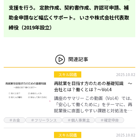
支援を行う。 定款作成、契約書作成、許認可申請、補
助金申請など幅広くサポート。 いさや株式会社代表取
締役（2019年設立）
関連記事
スキル図鑑
2025.10.02
再就業を目指す方のための基礎知識 ～
会社とは？働くとは？～Vol.4
講座のサマリー この動画（Vol.4）では、
「安心して働くために」をテーマに、再
就業後に直面しやすい課題と対処法を解
説。 育児・介護休業制度などの法律や福
＃お金
＃フリーランス
＃個人事業主
＃確定申告
利厚生の種類、就業規則の確認と上司へ
の相談の重…
スキル図鑑
2025.10.02