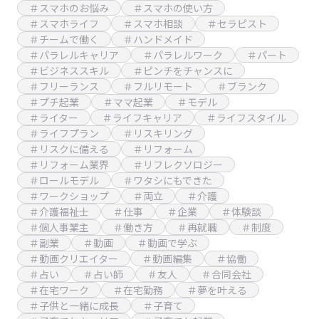
＃スマホのお悩み
＃スマホの使い方
＃スマホライフ
＃スマホ相談
＃セラピスト
＃チームで働く
＃ハンドメイド
＃パラレルキャリア
＃パラレルワーク
＃パート
＃ビジネススキル
＃ピンチをチャンスに
＃フリーランス
＃フルリモート
＃ブランク
＃プチ起業
＃ママ起業
＃モデル
＃ライター
＃ライフキャリア
＃ライフスタイル
＃ライフプラン
＃リスキリング
＃リスクに備える
＃リフォーム
＃リフォーム業界
＃リフレクソロジー
＃ロールモデル
＃ワタシにもできた
＃ワークショップ
＃両立
＃介護
＃介護福祉士
＃仕事
＃企業
＃体験談
＃個人事業主
＃働き方
＃再就職
＃制度
＃副業
＃動画
＃動画で学ぶ
＃動画クリエイター
＃動画編集
＃協働
＃占い
＃占い師
＃友人
＃合同会社
＃在宅ワーク
＃在宅勤務
＃夢を叶える
＃子供と一緒に成長
＃子育て