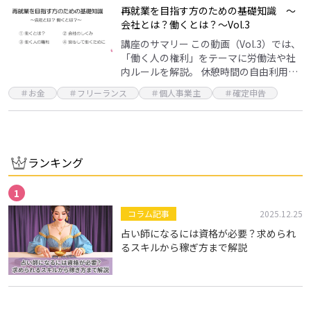
再就業を目指す方のための基礎知識 ～
会社とは？働くとは？～Vol.3
講座のサマリー この動画（Vol.3）では、
「働く人の権利」をテーマに労働法や社
内ルールを解説。 休憩時間の自由利用や
法定労働時間、有給休暇、就業規則の確
＃お金
＃フリーランス
＃個人事業主
＃確定申告
認などを取り上げ、契約内容や法律を理
解し適切に…
ランキング
コラム記事
2025.12.25
占い師になるには資格が必要？求められ
るスキルから稼ぎ方まで解説