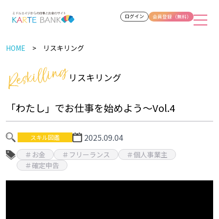
ログイン
会員登録（無料）
HOME
リスキリング
リスキリング
「わたし」でお仕事を始めよう～Vol.4
2025.09.04
スキル図鑑
＃お金
＃フリーランス
＃個人事業主
＃確定申告