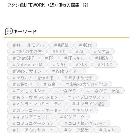
ワタシ色LIFEWORK
（15）
働き方図鑑
（2）
キーワード
＃#ロールモデル
＃#起業
＃40代
＃40代の生き方
＃50代
＃AI
＃AI学習
＃ChatGPT
＃FP
＃ITスキル
＃NISA
＃NotebookLM
＃NPO
＃SNS
＃SUNO
＃Webデザイン
＃Webライター
＃ありがとうを伝える
＃おすすめ記事
＃お絵かき
＃お金
＃お金の大切さを学ぶ
＃こどもマルシェ
＃つながり
＃つながり 友達
＃もう一度やってみよう
＃アイブロウリスト
＃オンラインコミュニティ
＃オンライン秘書
＃カラーコーディネーター
＃キャリア
＃キャリアチェンジ
＃ギグワーク
＃コミュニケーション
＃コロナ禍がきっかけ
＃シニア向けサポート
＃シニア起業
＃スキル