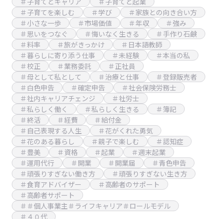
＃子育てとキャリア
＃子育てと起業
＃子育てを楽しむ
＃学び
＃家族との向き合い方
＃小さな一歩
＃市場価値
＃年収
＃強み
＃思いをつなぐ
＃悔いなく生きる
＃手作り石鹸
＃料率
＃旅がきっかけ
＃日本語教師
＃暮らしに寄り添う仕事
＃未経験
＃本当の私
＃校正
＃業務委託
＃正社員
＃母として私として
＃治療と仕事
＃登録販売者
＃白色申告
＃確定申告
＃社会保険労務士
＃社内キャリアチェンジ
＃社労士
＃私らしく働く
＃私らしく生きる
＃簿記
＃終活
＃経費
＃給付金
＃自己表現する人生
＃花がくれた勇気
＃花のある暮らし
＃親子で楽しむ
＃認知症
＃豊美
＃資格
＃起業
＃週末起業
＃運用代行
＃開業
＃開業届
＃青色申告
＃頑張りすぎない働き方
＃頑張りすぎない生き方
＃食育アドバイザー
＃高齢者のサポート
＃高齢者サポート
＃＃個人事業主＃ライフキャリア＃ロールモデル
＃４０代