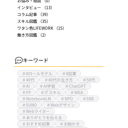
お悩み・相談
（0）
インタビュー
（13）
コラム記事
（39）
スキル図鑑
（35）
ワタシ色LIFEWORK
（15）
働き方図鑑
（2）
キーワード
＃#ロールモデル
＃#起業
＃40代
＃40代の生き方
＃50代
＃AI
＃AI学習
＃ChatGPT
＃FP
＃ITスキル
＃NISA
＃NotebookLM
＃NPO
＃SNS
＃SUNO
＃Webデザイン
＃Webライター
＃ありがとうを伝える
＃おすすめ記事
＃お絵かき