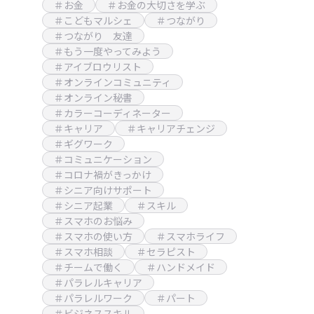
＃お金
＃お金の大切さを学ぶ
＃こどもマルシェ
＃つながり
＃つながり 友達
＃もう一度やってみよう
＃アイブロウリスト
＃オンラインコミュニティ
＃オンライン秘書
＃カラーコーディネーター
＃キャリア
＃キャリアチェンジ
＃ギグワーク
＃コミュニケーション
＃コロナ禍がきっかけ
＃シニア向けサポート
＃シニア起業
＃スキル
＃スマホのお悩み
＃スマホの使い方
＃スマホライフ
＃スマホ相談
＃セラピスト
＃チームで働く
＃ハンドメイド
＃パラレルキャリア
＃パラレルワーク
＃パート
＃ビジネススキル