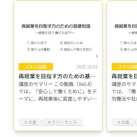
スキル図鑑
2025.10.02
スキル図
再就業を目指す方のための基礎
再就業を
講座のサマリー この動画（Vol.4）
講座のサマリ
知識 ～会社とは？働くとは？
知識 ～
では、「安心して働くために」をテ
では、「働
～Vol.4
～Vol.3
ーマに、再就業後に直面しやすい課
労働法や社
題と対処法を解説。 育児・介護休
時間の自由
業制度などの法律や福利厚生の種
給休暇、就
類、就業規則の確認と上司への相談
上げ、契約
＃お金
＃フリーランス
＃お金
の重…
に…
＃個人事業主
＃確定申告
＃個人事