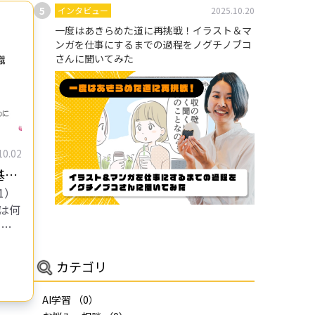
インタビュー
2025.10.20
一度はあきらめた道に再挑戦！イラスト＆マ
ンガを仕事にするまでの過程をノグチノブコ
さんに聞いてみた
10.02
基礎
1）
は？
は何
く意
労働
との
カテゴリ
なが
AI学習
（0）