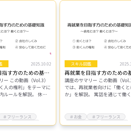
鑑
2025.10.02
スキル図鑑
2025.
目指す方のための基礎
再就業を目指す方のための
ー この動画（Vol.3）
講座のサマリー この動画（Vol.
会社とは？働くとは？
知識 ～会社とは？働くと
く人の権利」をテーマに
では、再就業者向けに「働くと
～～Vol.1
内ルールを解説。 休憩
か」を解説。 寓話を通じて働
利用や法定労働時間、有
味の多様性を示し、労働契約や
業規則の確認などを取り
条件通知書の確認項目、求人票
内容や法律を理解し適切
照合の重要性、仕事の社会的つ
＃フリーランス
＃お金
＃フリーランス
り…
業主
＃確定申告
＃個人事業主
＃確定申告