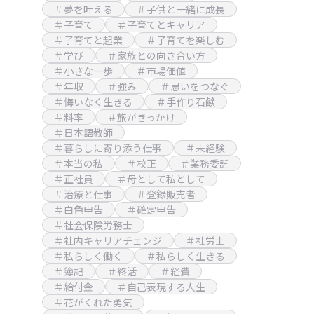
＃夢を叶える
＃子供と一緒に成長
＃子育て
＃子育てとキャリア
＃子育てと起業
＃子育てを楽しむ
＃学び
＃家族との向き合い方
＃小さな一歩
＃市場価値
＃年収
＃強み
＃思いをつなぐ
＃悔いなく生きる
＃手作り石鹸
＃料率
＃旅がきっかけ
＃日本語教師
＃暮らしに寄り添う仕事
＃未経験
＃本当の私
＃校正
＃業務委託
＃正社員
＃母として私として
＃治療と仕事
＃登録販売者
＃白色申告
＃確定申告
＃社会保険労務士
＃社内キャリアチェンジ
＃社労士
＃私らしく働く
＃私らしく生きる
＃簿記
＃終活
＃経費
＃給付金
＃自己表現する人生
＃花がくれた勇気