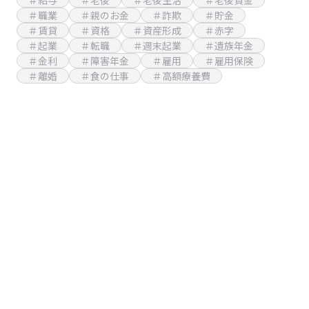
＃給与
＃老後
＃老後生活
＃老後資金
＃職業
＃親のお金
＃詐欺
＃貯金
＃賃貸
＃資格
＃資産形成
＃赤字
＃起業
＃転職
＃週末起業
＃遺族年金
＃金利
＃障害年金
＃雇用
＃雇用保険
＃離婚
＃食の仕事
＃高額療養費