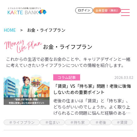
ログイン
会員登録（無料）
HOME
お金・ライフプラン
お金・ライフプラン
これからの生活で必要なお金のことや、
キャリアデザインと一緒
に考えていきたいライフプランについての情報を紹介します。
コラム記事
2026.03.02
「賃貸」VS「持ち家」問題！老後に後悔
しないための重要ポイント
老後の住まいは「賃貸」と「持ち家」、
どちらがいいのでしょうか。よく取り上
げられるこの問題に悩んだ経験のある方
も多いことと思います。人によって経済
＃ライフプラン
＃住まい
＃持ち家
＃老後
＃賃貸
状況、家族構成、考え方が違うため、
「これが正解」と断言す…