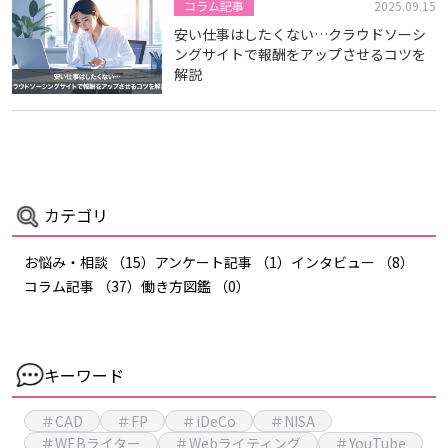
コラム記事
2025.09.15
安い仕事はしたくない…クラウドソーシ
ングサイトで報酬をアップさせるコツを
解説
カテゴリ
お悩み・相談
（15）
アンケート記事
（1）
インタビュー
（8）
コラム記事
（37）
働き方図鑑
（0）
キーワード
＃CAD
＃FP
＃iDeCo
＃NISA
＃WEBライター
＃Webライティング
＃YouTube