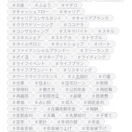
＃お金
＃ふよう
＃イデコ
＃キャッシュフロー
＃キャリア
＃キャリアコンサルタント
＃キャリアブランク
＃クラウドソーシング
＃ココナラ
＃コンサルティング
＃スキマバイト
＃スキル
＃スキルシェア
＃ストアカ
＃トラブル
＃ネイルサロン
＃ネットショップ
＃パート
＃ファイナンシャルプランナー
＃フリーランス
＃ポイ活
＃マネープラン
＃ライティング
＃ライフイベント
＃ライフプラン
＃ライフプランノート
＃リスキリング
＃ワークライフバランス
＃人生設計
＃介護
＃仕事
＃住まい
＃住宅ローン
＃保険
＃保険料
＃働き方
＃公的年金
＃再就職
＃再雇用
＃制度改正
＃副業
＃医療費
＃単価
＃占い師
＃収入
＃固定金利
＃在宅ワーク
＃在職老齢年金
＃報酬
＃変動金利
＃天職
＃失業給付
＃子育て
＃定年
＃家計
＃年収の壁
＃年金
＃年金支給
＃年金繰り上げ
＃年金繰下げ