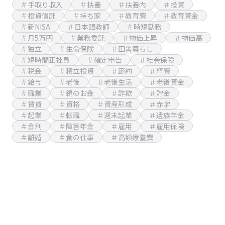
＃手取り収入
＃扶養
＃扶養内
＃投資
＃投資信託
＃持ち家
＃教育費
＃教育資金
＃新NISA
＃日本語教師
＃時短勤務
＃月5万円
＃業務委託
＃物価上昇
＃物価高
＃独立
＃生命保険
＃田舎暮らし
＃短時間正社員
＃確定申告
＃社会保険
＃税金
＃積立投資
＃節約
＃経費
＃給与
＃老後
＃老後生活
＃老後資金
＃職業
＃親のお金
＃詐欺
＃貯金
＃賃貸
＃資格
＃資産形成
＃赤字
＃起業
＃転職
＃週末起業
＃遺族年金
＃金利
＃障害年金
＃雇用
＃雇用保険
＃離婚
＃食の仕事
＃高額療養費