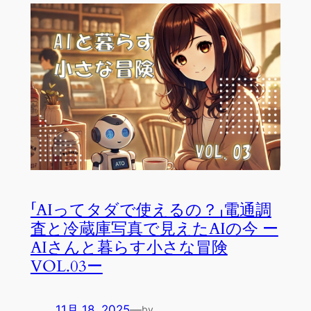
「AIってタダで使えるの？」電通調
査と冷蔵庫写真で見えたAIの今 ー
AIさんと暮らす小さな冒険
VOL.03ー
11月 18, 2025
—
by