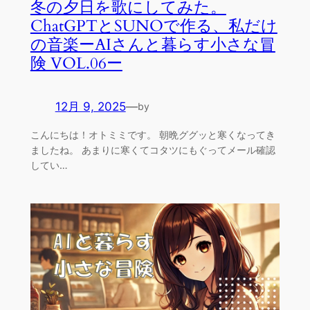
冬の夕日を歌にしてみた。
ChatGPTとSUNOで作る、私だけ
の音楽ーAIさんと暮らす小さな冒
険 VOL.06ー
12月 9, 2025
—
by
こんにちは！オトミミです。 朝晩ググッと寒くなってき
ましたね。 あまりに寒くてコタツにもぐってメール確認
してい…