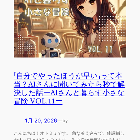
「自分でやったほうが早い」って本
当？AIさんに聞いてみたら秒で解
決した話ーAIさんと暮らす小さな
冒険 VOL.11ー
1月 20, 2026
—
by
こんにちは！オトミミです。 急な冷え込みで、体調崩し
やすい日々が続いています。 私自身は元気なのですが、