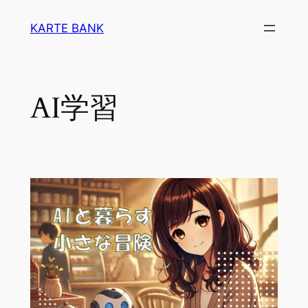
内
KARTE BANK
容
を
ス
キ
AI学習
ッ
プ