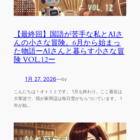
【最終回】国語が苦手な私とAIさ
んの小さな冒険。6月から始まっ
た物語ーAIさんと暮らす小さな冒
険 VOL.12ー
1月 27, 2026
—
by
こんにちは！オトミミです。 1月も終わり。ここ最近は
大寒波で、我が家周辺は毎日雪がちらついています。 1
年が始…