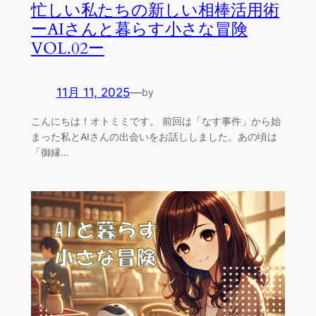
忙しい私たちの新しい相棒活用術
ーAIさんと暮らす小さな冒険
VOL.02ー
11月 11, 2025
—
by
こんにちは！オトミミです。 前回は「なす事件」から始
まった私とAIさんの出会いをお話ししました。あの頃は
「御縁…