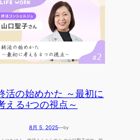
終活の始めかた ～最初に
考える4つの視点～
8月 5, 2025
—
by