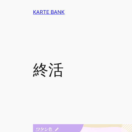
内
KARTE BANK
容
を
ス
キ
ッ
プ
終活