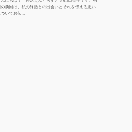
こんにちは！ 終活えんとらすと の山口聖子です。初
回の前回は、私の終活との出会いとそれを伝える思い
についてお伝…