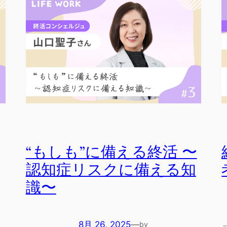
“もしも”に備える終活 〜
認知症リスクに備える知
識〜
8月 26, 2025
—
by