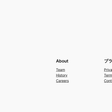
About
プ
Team
Priv
History
Term
Careers
Cont