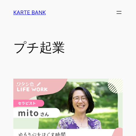
内
KARTE BANK
容
を
ス
キ
プチ起業
ッ
プ