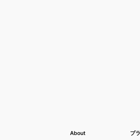
About
プ