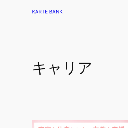
内
KARTE BANK
容
を
ス
キ
ッ
プ
キャリア