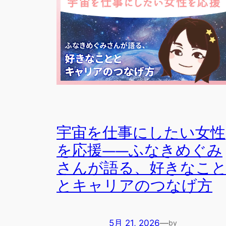
宇宙を仕事にしたい女性
を応援――ふなきめぐみ
さんが語る、好きなこ
とキャリアのつなげ方
5月 21, 2026
—
by