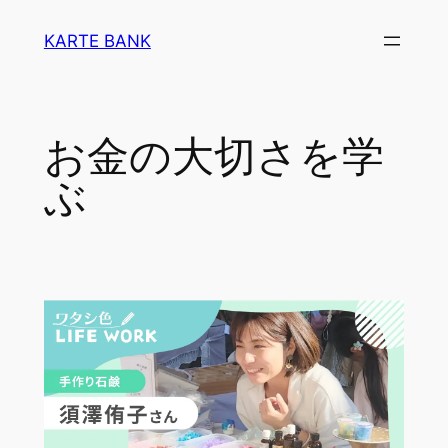
内
KARTE BANK
容
を
ス
キ
お金の大切さを学
ッ
プ
ぶ