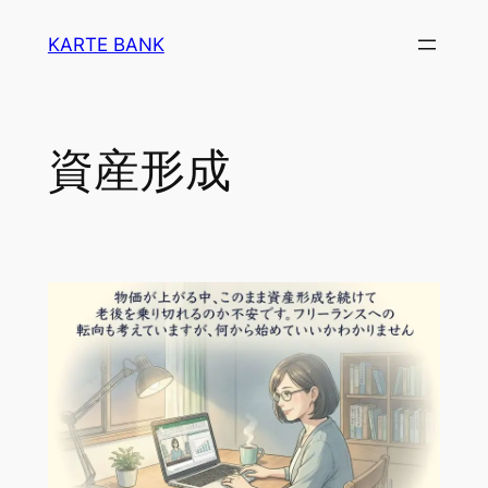
内
KARTE BANK
容
を
ス
キ
資産形成
ッ
プ