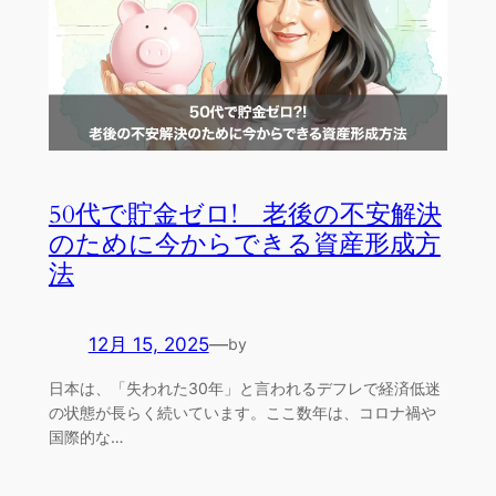
50代で貯金ゼロ! 老後の不安解決
のために今からできる資産形成方
法
12月 15, 2025
—
by
日本は、「失われた30年」と言われるデフレで経済低迷
の状態が長らく続いています。ここ数年は、コロナ禍や
国際的な…