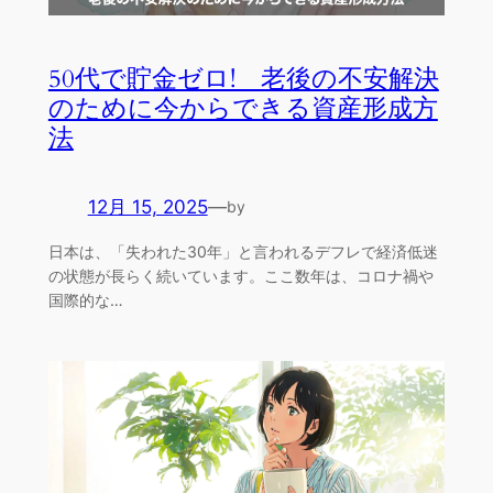
50代で貯金ゼロ! 老後の不安解決
のために今からできる資産形成方
法
12月 15, 2025
—
by
日本は、「失われた30年」と言われるデフレで経済低迷
の状態が長らく続いています。ここ数年は、コロナ禍や
国際的な…