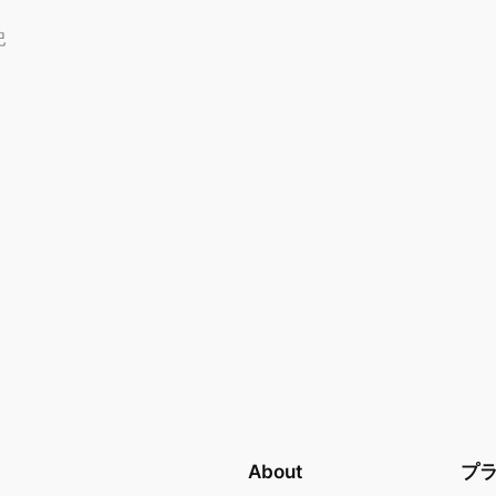
記
About
プ