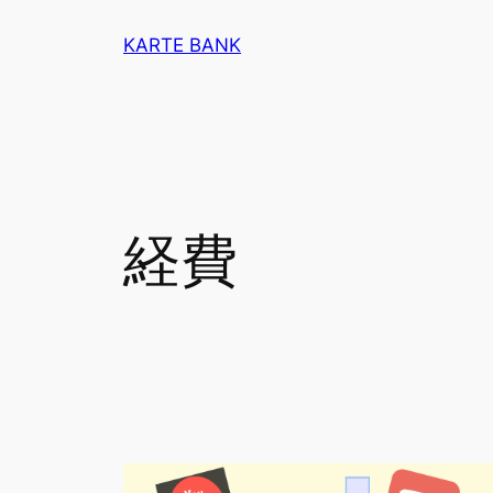
内
KARTE BANK
容
を
ス
キ
ッ
プ
経費