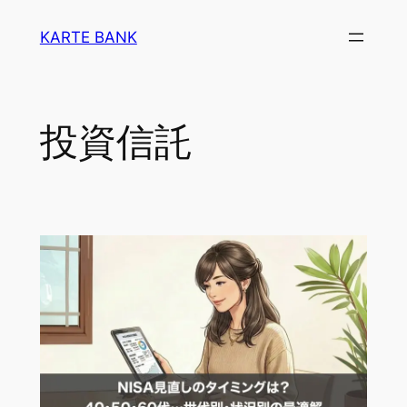
内
KARTE BANK
容
を
ス
キ
投資信託
ッ
プ