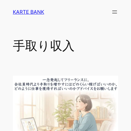
内
KARTE BANK
容
を
ス
キ
手取り収入
ッ
プ