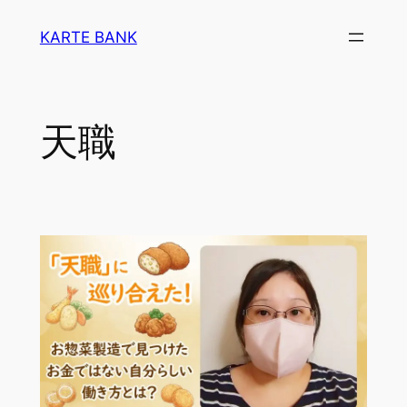
内
KARTE BANK
容
を
ス
キ
天職
ッ
プ