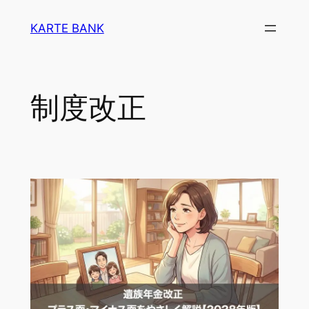
内
KARTE BANK
容
を
ス
キ
制度改正
ッ
プ