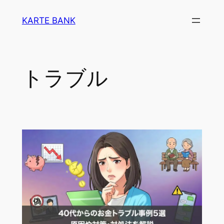
内
KARTE BANK
容
を
ス
キ
トラブル
ッ
プ