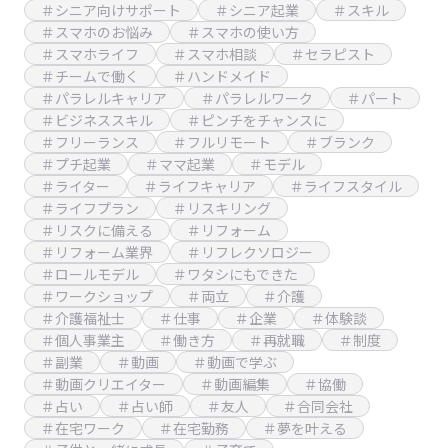
＃シニア向けサポート
＃シニア起業
＃スキル
＃スマホのお悩み
＃スマホの使い方
＃スマホライフ
＃スマホ相談
＃セラピスト
＃チームで働く
＃ハンドメイド
＃パラレルキャリア
＃パラレルワーク
＃パート
＃ビジネススキル
＃ピンチをチャンスに
＃フリーランス
＃フルリモート
＃ブランク
＃プチ起業
＃ママ起業
＃モデル
＃ライター
＃ライフキャリア
＃ライフスタイル
＃ライフプラン
＃リスキリング
＃リスクに備える
＃リフォーム
＃リフォーム業界
＃リフレクソロジー
＃ロールモデル
＃ワタシにもできた
＃ワークショップ
＃両立
＃介護
＃介護福祉士
＃仕事
＃企業
＃体験談
＃個人事業主
＃働き方
＃再就職
＃制度
＃副業
＃動画
＃動画で学ぶ
＃動画クリエイター
＃動画編集
＃協働
＃占い
＃占い師
＃友人
＃合同会社
＃在宅ワーク
＃在宅勤務
＃夢を叶える