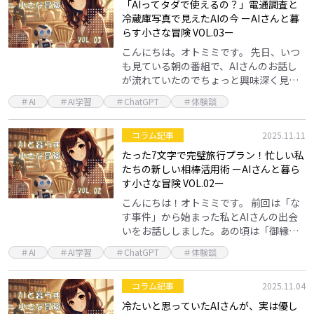
「AIってタダで使えるの？」電通調査と
冷蔵庫写真で見えたAIの今 ーAIさんと暮
らす小さな冒険 VOL.03ー
こんにちは。オトミミです。 先日、いつ
も見ている朝の番組で、AIさんのお話し
が流れていたのでちょっと興味深く見て
しまいました。 電通さんの調査で見えた
＃AI
＃AI学習
＃ChatGPT
＃体験談
日本のAI事情 内容としては、今年、2025
年6月…
コラム記事
2025.11.11
たった7文字で完璧旅行プラン！忙しい私
たちの新しい相棒活用術 ーAIさんと暮ら
す小さな冒険 VOL.02ー
こんにちは！オトミミです。 前回は「な
す事件」から始まった私とAIさんの出会
いをお話ししました。あの頃は「御縁な
し！」なんて思っていたAIさんですが、
＃AI
＃AI学習
＃ChatGPT
＃体験談
今では本当に頼れる相棒になっています
♪ 今回は、そ…
コラム記事
2025.11.04
冷たいと思っていたAIさんが、実は優し