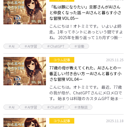
「私は豚になりたい」旦那さんがAIさん
と仲良くなった話 ーAIさんと暮らす小さ
な冒険 VOL.05ー
こんにちは！オトミミです。 いよいよ師
走。1年ってホントにあっという間ですよ
ね。 2025年を振り返って 1カ月ずつ振り
返ると、2025年結構色々イベントがあっ
＃AI
＃AI学習
＃ChatGPT
＃協働
て。 出会いあり、仕事あり、ハプニング
あ…
コラム記事
2025.11.25
77歳の母が教えてくれた、AIさんとの一
番正しい付き合い方 ーAIさんと暮らす小
さな冒険 VOL.04ー
こんにちは。オトミミです。 最近、77歳
の我が母が、ChatGPTさんにメロメロで
す。 始まりは料理のカスタムGPT 始まり
は、私自身が仕事の関係でChatGPTを有
＃AI
＃AI学習
＃ChatGPT
＃体験談
料で使うようになり、カスタムGPT…
コラム記事
2025.11.18