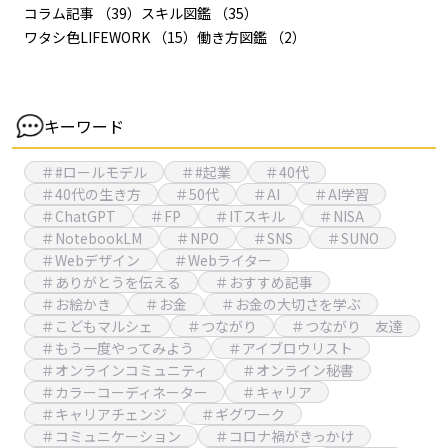
コラム記事
（39）
スキル図鑑
（35）
ワタシ色LIFEWORK
（15）
働き方図鑑
（2）
キーワード
＃#ロールモデル
＃#起業
＃40代
＃40代の生き方
＃50代
＃AI
＃AI学習
＃ChatGPT
＃FP
＃ITスキル
＃NISA
＃NotebookLM
＃NPO
＃SNS
＃SUNO
＃Webデザイン
＃Webライター
＃ありがとうを伝える
＃おすすめ記事
＃お絵かき
＃お金
＃お金の大切さを学ぶ
＃こどもマルシェ
＃つながり
＃つながり 友達
＃もう一度やってみよう
＃アイブロウリスト
＃オンラインコミュニティ
＃オンライン秘書
＃カラーコーディネーター
＃キャリア
＃キャリアチェンジ
＃ギグワーク
＃コミュニケーション
＃コロナ禍がきっかけ