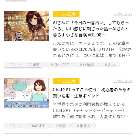
らで、世間はバタバタ。 私も実は、年末
＃働き方
年始は大…
コラム記事
2025.12.23
AIさんに「今日の一言占い」してもらっ
たら、いい感じに刺さった話ーAIさんと
暮らす小さな冒険 VOL.08ー
こんにちは！オトミミです。 この文章を
書いているのは2025年12月21日。公開さ
れるときには、ついに年越しまで10日を
切ってますね。 12月はズルい 12月ってズ
＃AI
＃AI学習
＃ChatGPT
＃体験談
＃占い
ルくて。1年の中で一番あっという間に…
＃私らしく生きる
コラム記事
2025.12.18
ChatGPTってこう使う！初心者のための
賢い活用・注意ポイント
全世界で急速に利用者数が増えている
ChatGPT（チャットジーピーティー）。
誰でも手軽に始められ、大変便利なツー
ルですが、安心して使うにはいくつかの
＃AI
＃ChatGPT
＃仕事
＃働き方
注意点もあります。また、活用方法を知
っておくと、その…