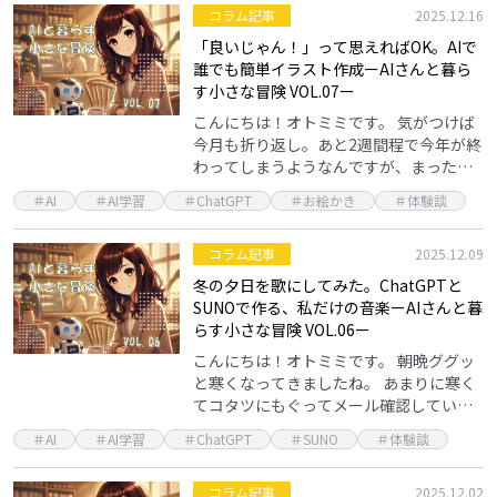
コラム記事
2025.12.16
「良いじゃん！」って思えればOK。AIで
誰でも簡単イラスト作成ーAIさんと暮ら
す小さな冒険 VOL.07ー
こんにちは！オトミミです。 気がつけば
今月も折り返し。あと2週間程で今年が終
わってしまうようなんですが、まったく
実感がありません。 年々、本当にいつの
＃AI
＃AI学習
＃ChatGPT
＃お絵かき
＃体験談
間にか年末で。いろいろ家の中のことが
追いついていま…
コラム記事
2025.12.09
冬の夕日を歌にしてみた。ChatGPTと
SUNOで作る、私だけの音楽ーAIさんと暮
らす小さな冒険 VOL.06ー
こんにちは！オトミミです。 朝晩ググッ
と寒くなってきましたね。 あまりに寒く
てコタツにもぐってメール確認している
と、ついついウトウト寝てしまう日々が
＃AI
＃AI学習
＃ChatGPT
＃SUNO
＃体験談
続いています。 年々、寒さに弱くなり、
年々、コタツの…
コラム記事
2025.12.02