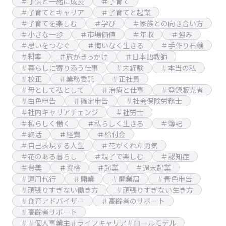
＃子供と一緒に成長
＃子育て
＃子育てとキャリア
＃子育てと起業
＃子育てを楽しむ
＃学び
＃家族との向き合い方
＃小さな一歩
＃市場価値
＃年収
＃強み
＃思いをつなぐ
＃悔いなく生きる
＃手作り石鹸
＃料率
＃旅がきっかけ
＃日本語教師
＃暮らしに寄り添う仕事
＃未経験
＃本当の私
＃校正
＃業務委託
＃正社員
＃母として私として
＃治療と仕事
＃登録販売者
＃白色申告
＃確定申告
＃社会保険労務士
＃社内キャリアチェンジ
＃社労士
＃私らしく働く
＃私らしく生きる
＃簿記
＃終活
＃経費
＃給付金
＃自己表現する人生
＃花がくれた勇気
＃花のある暮らし
＃親子で楽しむ
＃認知症
＃豊美
＃資格
＃起業
＃週末起業
＃運用代行
＃開業
＃開業届
＃青色申告
＃頑張りすぎない働き方
＃頑張りすぎない生き方
＃食育アドバイザー
＃高齢者のサポート
＃高齢者サポート
＃＃個人事業主＃ライフキャリア＃ロールモデル