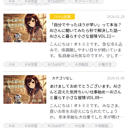
＃AI
＃AI学習
＃ChatGPT
＃フリーランス
いました。時間が経つのってホントに早
＃体験談
＃働き方
いですね。 …
コラム記事
2026.01.20
「自分でやったほうが早い」って本当？
AIさんに聞いてみたら秒で解決した話ー
AIさんと暮らす小さな冒険 VOL.11ー
こんにちは！オトミミです。 急な冷え込
みで、体調崩しやすい日々が続いていま
す。 私自身は元気なのですが、少しずつ
見えないところで疲れがでており、口角
＃AI
＃AI学習
＃ChatGPT
＃体験談
＃働き方
炎が治りません。遠くに行きたくなっち
ゃいますね。寒い…
カテゴリなし
2026.01.06
あけましておめでとうございます。AIさ
んと迎えた気持ちいい仕事始めーAIさん
と暮らす小さな冒険 VOL.09ー
こんにちは！オトミミです。 みなさま、
良いお年をお迎えになられたでしょう
か。 年末年始も大仕事でした 年が明け、
まだ間もない1/6日。 色んな事件や災害や
＃AI
＃AI学習
＃ChatGPT
＃仕事
＃体験談