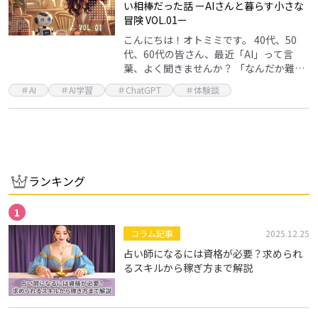
い相棒だった話 ーAIさんと暮らす小さな
冒険 VOL.01ー
こんにちは！オトミミです。 40代、50
代、60代の皆さん、最近「AI」って言
葉、よく聞きませんか？ 「なんだか難し
そう」「私には関係ないかも」って思っ
＃AI
＃AI学習
＃ChatGPT
＃体験談
てる方も多いかもしれません。 実は私も
最初はそう…
ランキング
コラム記事
2025.12.25
占い師になるには資格が必要？求められ
るスキルから稼ぎ方まで解説