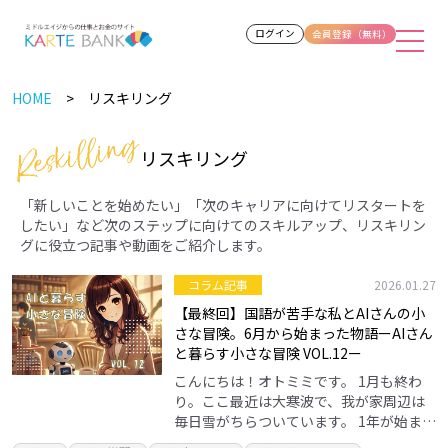
ログイン
会員登録（無料）
HOME
リスキリング
リスキリング
「新しいことを始めたい」「次のキャリアに向けてリスタートを
したい」など次のステップに向けてのスキルアップ、リスキリン
グに役立つ記事や動画をご紹介します。
コラム記事
2026.01.27
【最終回】国語が苦手な私とAIさんの小
さな冒険。6月から始まった物語ーAIさん
と暮らす小さな冒険 VOL.12ー
こんにちは！オトミミです。 1月も終わ
り。ここ最近は大寒波で、我が家周辺は
毎日雪がちらついています。 1年が始まっ
た！と思ったら、もう1ヶ月終わってしま