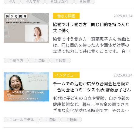
＃AI
＃AI学習
＃ChatGPT
＃協働
て。 出会いあり、仕事あり、ハプニング
あ…
働き方図鑑
2025.03.24
協働で叶う働き方｜同じ目的を持つ人と
共に働く
協働で叶う働き方｜齋藤恵子さん 協働と
は、同じ目的を持った人や団体が対等の
立場で協力して共に働くことです。 合同
会社を立ち上げ、チームの仲間と協働す
＃働き方
＃協働
＃起業
ることで、さまざまな事業に取り組む齋
藤恵子さんにお話…
インタビュー
2025.03.24
チームでの活動が広がり合同会社を設立
｜合同会社コミニタス 代表 齋藤恵子さん
40代は子どもの自立や受験、自身や親の
健康状態など、暮らしやお金の面でさま
ざまな変化が訪れる時期です。そのよう
な環境の変化に応じて、長期離職からの
＃ロールモデル
＃協働
＃起業
再就業やキャリアチェンジを考える女性
も多いのではないで…