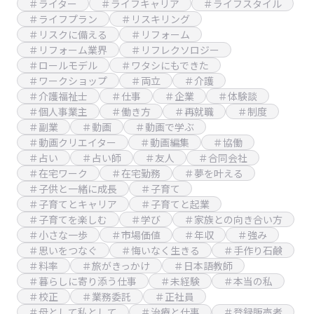
＃ライター
＃ライフキャリア
＃ライフスタイル
＃ライフプラン
＃リスキリング
＃リスクに備える
＃リフォーム
＃リフォーム業界
＃リフレクソロジー
＃ロールモデル
＃ワタシにもできた
＃ワークショップ
＃両立
＃介護
＃介護福祉士
＃仕事
＃企業
＃体験談
＃個人事業主
＃働き方
＃再就職
＃制度
＃副業
＃動画
＃動画で学ぶ
＃動画クリエイター
＃動画編集
＃協働
＃占い
＃占い師
＃友人
＃合同会社
＃在宅ワーク
＃在宅勤務
＃夢を叶える
＃子供と一緒に成長
＃子育て
＃子育てとキャリア
＃子育てと起業
＃子育てを楽しむ
＃学び
＃家族との向き合い方
＃小さな一歩
＃市場価値
＃年収
＃強み
＃思いをつなぐ
＃悔いなく生きる
＃手作り石鹸
＃料率
＃旅がきっかけ
＃日本語教師
＃暮らしに寄り添う仕事
＃未経験
＃本当の私
＃校正
＃業務委託
＃正社員
＃母として私として
＃治療と仕事
＃登録販売者