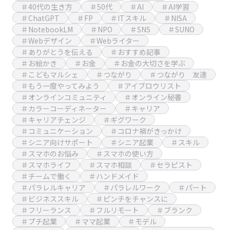
＃40代の生き方
＃50代
＃AI
＃AI学習
＃ChatGPT
＃FP
＃ITスキル
＃NISA
＃NotebookLM
＃NPO
＃SNS
＃SUNO
＃Webデザイン
＃Webライター
＃ありがとうを伝える
＃おすすめ記事
＃お絵かき
＃お金
＃お金の大切さを学ぶ
＃こどもマルシェ
＃つながり
＃つながり 友達
＃もう一度やってみよう
＃アイブロウリスト
＃オンラインコミュニティ
＃オンライン秘書
＃カラーコーディネーター
＃キャリア
＃キャリアチェンジ
＃ギグワーク
＃コミュニケーション
＃コロナ禍がきっかけ
＃シニア向けサポート
＃シニア起業
＃スキル
＃スマホのお悩み
＃スマホの使い方
＃スマホライフ
＃スマホ相談
＃セラピスト
＃チームで働く
＃ハンドメイド
＃パラレルキャリア
＃パラレルワーク
＃パート
＃ビジネススキル
＃ピンチをチャンスに
＃フリーランス
＃フルリモート
＃ブランク
＃プチ起業
＃ママ起業
＃モデル