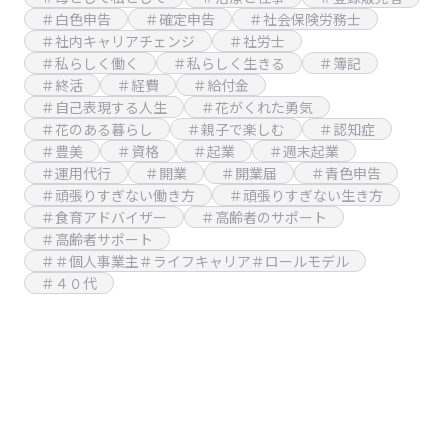
＃白色申告
＃確定申告
＃社会保険労務士
＃社内キャリアチェンジ
＃社労士
＃私らしく働く
＃私らしく生きる
＃簿記
＃終活
＃経費
＃給付金
＃自己表現する人生
＃花がくれた勇気
＃花のある暮らし
＃親子で楽しむ
＃認知症
＃豊美
＃資格
＃起業
＃週末起業
＃運用代行
＃開業
＃開業届
＃青色申告
＃頑張りすぎない働き方
＃頑張りすぎない生き方
＃食育アドバイザー
＃高齢者のサポート
＃高齢者サポート
＃＃個人事業主＃ライフキャリア＃ロールモデル
＃４０代