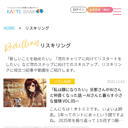
ログイン
会員登録（無料）
HOME
リスキリング
リスキリング
「新しいことを始めたい」「次のキャリアに向けてリスタートを
したい」など次のステップに向けてのスキルアップ、リスキリン
グに役立つ記事や動画をご紹介します。
コラム記事
2025.12.02
「私は豚になりたい」旦那さんがAIさん
と仲良くなった話 ーAIさんと暮らす小さ
な冒険 VOL.05ー
こんにちは！オトミミです。 いよいよ師
走。1年ってホントにあっという間ですよ
ね。 2025年を振り返って 1カ月ずつ振り
返ると、2025年結構色々イベントがあっ