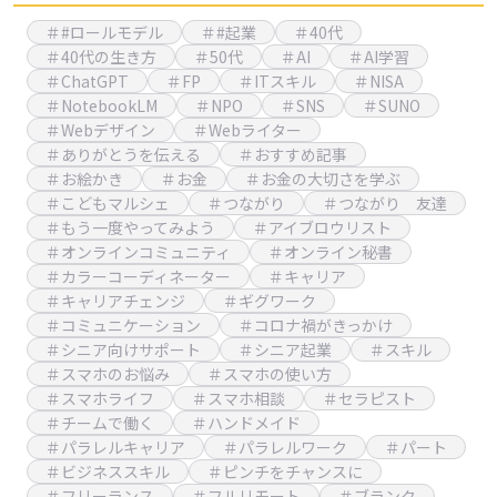
＃#ロールモデル
＃#起業
＃40代
＃40代の生き方
＃50代
＃AI
＃AI学習
＃ChatGPT
＃FP
＃ITスキル
＃NISA
＃NotebookLM
＃NPO
＃SNS
＃SUNO
＃Webデザイン
＃Webライター
＃ありがとうを伝える
＃おすすめ記事
＃お絵かき
＃お金
＃お金の大切さを学ぶ
＃こどもマルシェ
＃つながり
＃つながり 友達
＃もう一度やってみよう
＃アイブロウリスト
＃オンラインコミュニティ
＃オンライン秘書
＃カラーコーディネーター
＃キャリア
＃キャリアチェンジ
＃ギグワーク
＃コミュニケーション
＃コロナ禍がきっかけ
＃シニア向けサポート
＃シニア起業
＃スキル
＃スマホのお悩み
＃スマホの使い方
＃スマホライフ
＃スマホ相談
＃セラピスト
＃チームで働く
＃ハンドメイド
＃パラレルキャリア
＃パラレルワーク
＃パート
＃ビジネススキル
＃ピンチをチャンスに
＃フリーランス
＃フルリモート
＃ブランク