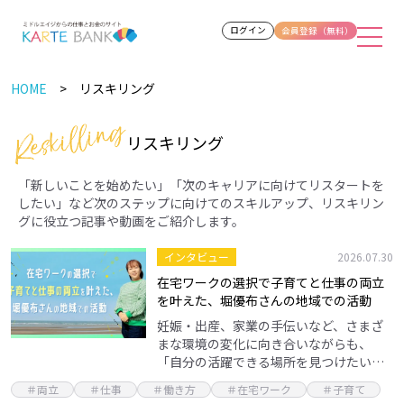
ログイン
会員登録（無料）
HOME
リスキリング
リスキリング
「新しいことを始めたい」「次のキャリアに向けてリスタートを
したい」など次のステップに向けてのスキルアップ、リスキリン
グに役立つ記事や動画をご紹介します。
インタビュー
2026.07.30
在宅ワークの選択で子育てと仕事の両立
を叶えた、堀優布さんの地域での活動
妊娠・出産、家業の手伝いなど、さまざ
まな環境の変化に向き合いながらも、
「自分の活躍できる場所を見つけたい」
と考える方は少なくありません。今回
＃両立
＃仕事
＃働き方
＃在宅ワーク
＃子育て
は、パソコン1台から始め、今では講師と