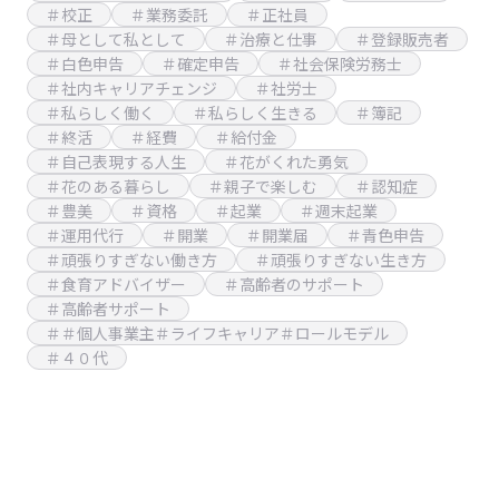
＃校正
＃業務委託
＃正社員
＃母として私として
＃治療と仕事
＃登録販売者
＃白色申告
＃確定申告
＃社会保険労務士
＃社内キャリアチェンジ
＃社労士
＃私らしく働く
＃私らしく生きる
＃簿記
＃終活
＃経費
＃給付金
＃自己表現する人生
＃花がくれた勇気
＃花のある暮らし
＃親子で楽しむ
＃認知症
＃豊美
＃資格
＃起業
＃週末起業
＃運用代行
＃開業
＃開業届
＃青色申告
＃頑張りすぎない働き方
＃頑張りすぎない生き方
＃食育アドバイザー
＃高齢者のサポート
＃高齢者サポート
＃＃個人事業主＃ライフキャリア＃ロールモデル
＃４０代