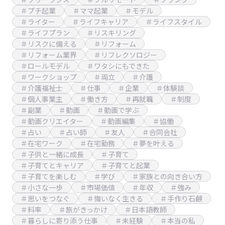
＃プチ起業
＃ママ起業
＃モデル
＃ライター
＃ライフキャリア
＃ライフスタイル
＃ライフプラン
＃リスキリング
＃リスクに備える
＃リフォーム
＃リフォーム業界
＃リフレクソロジー
＃ロールモデル
＃ワタシにもできた
＃ワークショップ
＃両立
＃介護
＃介護福祉士
＃仕事
＃企業
＃体験談
＃個人事業主
＃働き方
＃再就職
＃制度
＃副業
＃動画
＃動画で学ぶ
＃動画クリエイター
＃動画編集
＃協働
＃占い
＃占い師
＃友人
＃合同会社
＃在宅ワーク
＃在宅勤務
＃夢を叶える
＃子供と一緒に成長
＃子育て
＃子育てとキャリア
＃子育てと起業
＃子育てを楽しむ
＃学び
＃家族との向き合い方
＃小さな一歩
＃市場価値
＃年収
＃強み
＃思いをつなぐ
＃悔いなく生きる
＃手作り石鹸
＃料率
＃旅がきっかけ
＃日本語教師
＃暮らしに寄り添う仕事
＃未経験
＃本当の私