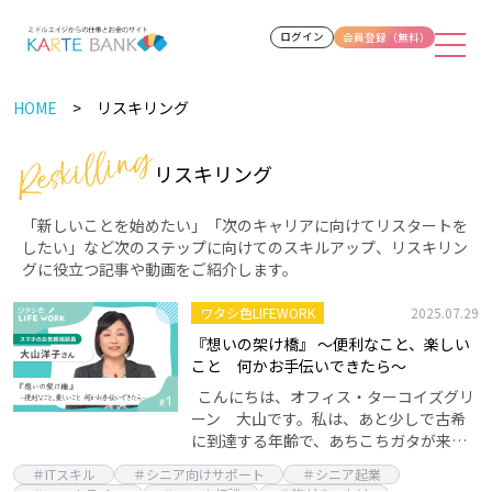
ログイン
会員登録（無料）
HOME
リスキリング
リスキリング
「新しいことを始めたい」「次のキャリアに向けてリスタートを
したい」など次のステップに向けてのスキルアップ、リスキリン
グに役立つ記事や動画をご紹介します。
ワタシ色LIFEWORK
2025.07.29
『想いの架け橋』 ～便利なこと、楽しい
こと 何かお手伝いできたら～
こんにちは、オフィス・ターコイズグリ
ーン 大山です。私は、あと少しで古希
に到達する年齢で、あちこちガタが来て
いる身体でいながら、スマホのお気軽相
＃ITスキル
＃シニア向けサポート
＃シニア起業
談員として、主に同世代から高齢者の