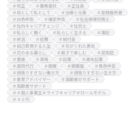
＃校正
＃業務委託
＃正社員
＃母として私として
＃治療と仕事
＃登録販売者
＃白色申告
＃確定申告
＃社会保険労務士
＃社内キャリアチェンジ
＃社労士
＃私らしく働く
＃私らしく生きる
＃簿記
＃終活
＃経費
＃給付金
＃自己表現する人生
＃花がくれた勇気
＃花のある暮らし
＃親子で楽しむ
＃認知症
＃豊美
＃資格
＃起業
＃週末起業
＃運用代行
＃開業
＃開業届
＃青色申告
＃頑張りすぎない働き方
＃頑張りすぎない生き方
＃食育アドバイザー
＃高齢者のサポート
＃高齢者サポート
＃＃個人事業主＃ライフキャリア＃ロールモデル
＃４０代