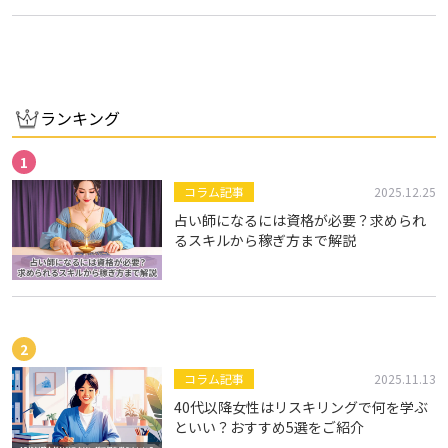
＃スマホライフ
＃スマホ相談
＃旅がきっかけ
方々にス…
ランキング
コラム記事
2025.12.25
占い師になるには資格が必要？求められ
るスキルから稼ぎ方まで解説
コラム記事
2025.11.13
40代以降女性はリスキリングで何を学ぶ
といい？おすすめ5選をご紹介