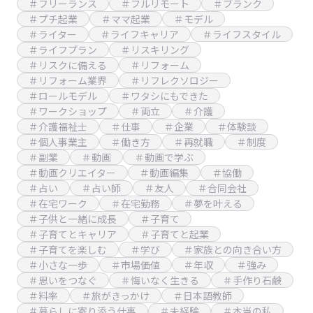
＃フリーランス
＃フルリモート
＃ブランク
＃プチ起業
＃ママ起業
＃モデル
＃ライター
＃ライフキャリア
＃ライフスタイル
＃ライフプラン
＃リスキリング
＃リスクに備える
＃リフォーム
＃リフォーム業界
＃リフレクソロジー
＃ロールモデル
＃ワタシにもできた
＃ワークショップ
＃両立
＃介護
＃介護福祉士
＃仕事
＃企業
＃体験談
＃個人事業主
＃働き方
＃再就職
＃制度
＃副業
＃動画
＃動画で学ぶ
＃動画クリエイター
＃動画編集
＃協働
＃占い
＃占い師
＃友人
＃合同会社
＃在宅ワーク
＃在宅勤務
＃夢を叶える
＃子供と一緒に成長
＃子育て
＃子育てとキャリア
＃子育てと起業
＃子育てを楽しむ
＃学び
＃家族との向き合い方
＃小さな一歩
＃市場価値
＃年収
＃強み
＃思いをつなぐ
＃悔いなく生きる
＃手作り石鹸
＃料率
＃旅がきっかけ
＃日本語教師
＃暮らしに寄り添う仕事
＃未経験
＃本当の私