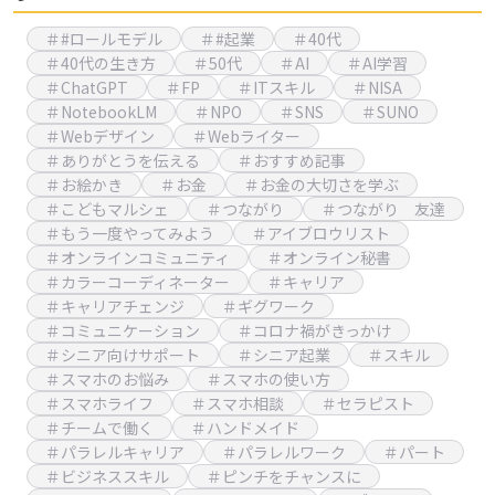
＃#ロールモデル
＃#起業
＃40代
＃40代の生き方
＃50代
＃AI
＃AI学習
＃ChatGPT
＃FP
＃ITスキル
＃NISA
＃NotebookLM
＃NPO
＃SNS
＃SUNO
＃Webデザイン
＃Webライター
＃ありがとうを伝える
＃おすすめ記事
＃お絵かき
＃お金
＃お金の大切さを学ぶ
＃こどもマルシェ
＃つながり
＃つながり 友達
＃もう一度やってみよう
＃アイブロウリスト
＃オンラインコミュニティ
＃オンライン秘書
＃カラーコーディネーター
＃キャリア
＃キャリアチェンジ
＃ギグワーク
＃コミュニケーション
＃コロナ禍がきっかけ
＃シニア向けサポート
＃シニア起業
＃スキル
＃スマホのお悩み
＃スマホの使い方
＃スマホライフ
＃スマホ相談
＃セラピスト
＃チームで働く
＃ハンドメイド
＃パラレルキャリア
＃パラレルワーク
＃パート
＃ビジネススキル
＃ピンチをチャンスに