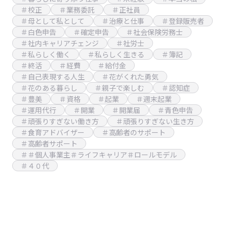
＃校正
＃業務委託
＃正社員
＃母として私として
＃治療と仕事
＃登録販売者
＃白色申告
＃確定申告
＃社会保険労務士
＃社内キャリアチェンジ
＃社労士
＃私らしく働く
＃私らしく生きる
＃簿記
＃終活
＃経費
＃給付金
＃自己表現する人生
＃花がくれた勇気
＃花のある暮らし
＃親子で楽しむ
＃認知症
＃豊美
＃資格
＃起業
＃週末起業
＃運用代行
＃開業
＃開業届
＃青色申告
＃頑張りすぎない働き方
＃頑張りすぎない生き方
＃食育アドバイザー
＃高齢者のサポート
＃高齢者サポート
＃＃個人事業主＃ライフキャリア＃ロールモデル
＃４０代