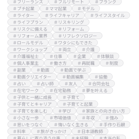
＃フリーランス
＃フルリモート
＃ブランク
＃プチ起業
＃ママ起業
＃モデル
＃ライター
＃ライフキャリア
＃ライフスタイル
＃ライフプラン
＃リスキリング
＃リスクに備える
＃リフォーム
＃リフォーム業界
＃リフレクソロジー
＃ロールモデル
＃ワタシにもできた
＃ワークショップ
＃両立
＃介護
＃介護福祉士
＃仕事
＃企業
＃体験談
＃個人事業主
＃働き方
＃再就職
＃制度
＃副業
＃動画
＃動画で学ぶ
＃動画クリエイター
＃動画編集
＃協働
＃占い
＃占い師
＃友人
＃合同会社
＃在宅ワーク
＃在宅勤務
＃夢を叶える
＃子供と一緒に成長
＃子育て
＃子育てとキャリア
＃子育てと起業
＃子育てを楽しむ
＃学び
＃家族との向き合い方
＃小さな一歩
＃市場価値
＃年収
＃強み
＃思いをつなぐ
＃悔いなく生きる
＃手作り石鹸
＃料率
＃旅がきっかけ
＃日本語教師
＃暮らしに寄り添う仕事
＃未経験
＃本当の私