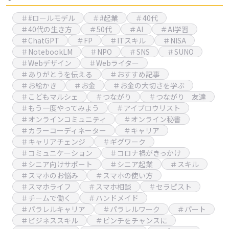
＃#ロールモデル
＃#起業
＃40代
＃40代の生き方
＃50代
＃AI
＃AI学習
＃ChatGPT
＃FP
＃ITスキル
＃NISA
＃NotebookLM
＃NPO
＃SNS
＃SUNO
＃Webデザイン
＃Webライター
＃ありがとうを伝える
＃おすすめ記事
＃お絵かき
＃お金
＃お金の大切さを学ぶ
＃こどもマルシェ
＃つながり
＃つながり 友達
＃もう一度やってみよう
＃アイブロウリスト
＃オンラインコミュニティ
＃オンライン秘書
＃カラーコーディネーター
＃キャリア
＃キャリアチェンジ
＃ギグワーク
＃コミュニケーション
＃コロナ禍がきっかけ
＃シニア向けサポート
＃シニア起業
＃スキル
＃スマホのお悩み
＃スマホの使い方
＃スマホライフ
＃スマホ相談
＃セラピスト
＃チームで働く
＃ハンドメイド
＃パラレルキャリア
＃パラレルワーク
＃パート
＃ビジネススキル
＃ピンチをチャンスに