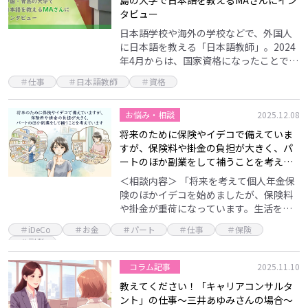
島の大学で日本語を教えるMAさんにイン
タビュー
日本語学校や海外の学校などで、外国人
に日本語を教える「日本語教師」。2024
年4月からは、国家資格になったことでも
知られています。特に国内では、年齢に
＃仕事
＃日本語教師
＃資格
関わらず需要があると言われる日本語教
師ですが、現役…
お悩み・相談
2025.12.08
将来のために保険やイデコで備えていま
すが、保険料や掛金の負担が大きく、パ
ートのほか副業をして補うことを考えて
います
＜相談内容＞ 「将来を考えて個人年金保
険のほかイデコを始めましたが、保険料
や掛金が重荷になっています。生活を考
えて、保険料や掛金を減らすべきでしょ
＃iDeCo
＃お金
＃パート
＃仕事
＃保険
うか？一方で、パートのほか自宅ででき
＃副業
る副業も考えていま…
コラム記事
2025.11.10
教えてください！「キャリアコンサルタ
ント」の仕事～三井あゆみさんの場合～