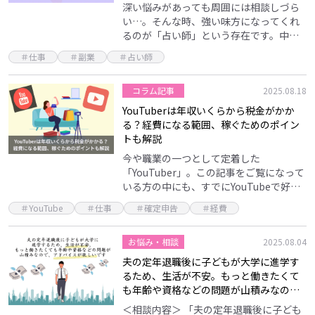
深い悩みがあっても周囲には相談しづら
い…。そんな時、強い味方になってくれ
るのが「占い師」という存在です。中に
は、「相談するだけでなく、自分も占い
＃仕事
＃副業
＃占い師
師の仕事をしてみたい」と思ったことが
ある人もいるのではな…
コラム記事
2025.08.18
YouTuberは年収いくらから税金がかか
る？経費になる範囲、稼ぐためのポイン
トも解説
今や職業の一つとして定着した
「YouTuber」。この記事をご覧になって
いる方の中にも、すでにYouTubeで好き
なことや得意なことを配信している、ま
＃YouTube
＃仕事
＃確定申告
＃経費
たは、これからYouTubeを始めてみたい
と考えて…
お悩み・相談
2025.08.04
夫の定年退職後に子どもが大学に進学す
るため、生活が不安。もっと働きたくて
も年齢や資格などの問題が山積みなの
で、アドバイスが欲しいです
＜相談内容＞ 「夫の定年退職後に子ども