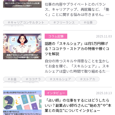
仕事の内容やプライベートとのバラン
ス、キャリアアップ、再就職など、「働
く」ことに関する悩みは尽きません。そ
んな時、より良いキャリアを実現するた
＃キャリアコンサルタント
＃フリーランス
＃仕事
めの助言を相談者に行うのが「キャリア
＃働き方
コンサルタント」の役割…
コラム記事
2025.11.03
話題の「スキルシェア」は月5万円稼げ
る？ココナラ・ストアカの特徴や稼ぐコ
ツを解説
自分の持つスキルや得意なことを生かし
てお金を稼ぐ、「スキルシェア」。スキ
ルシェアは空いた時間で取り組めるた
め、副業としても大きな注目を集めてい
＃お金
＃ココナラ
＃スキルシェア
＃ストアカ
ます。「スキルシェアではどうやってお
＃仕事
＃副業
金を稼ぐの？」「自分も…
インタビュー
2025.10.13
「占い師」の仕事をするにはどうしたら
いい？副業占い師YSさんに”始め方”や”本
業との両立”についてインタビュー