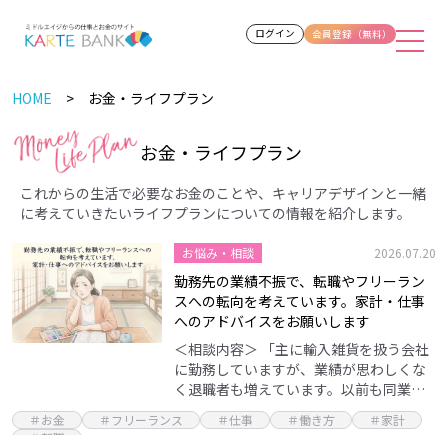
ログイン
会員登録（無料）
HOME
お金・ライフプラン
お金・ライフプラン
これからの生活で必要なお金のことや、
キャリアデザインと一緒
に考えていきたいライフプランについての情報を紹介します。
お悩み・相談
2026.07.20
勤務先の業績不振で、転職やフリーラン
スへの転向を考えています。家計・仕事
へのアドバイスをお願いします
＜相談内容＞ 「主に輸入雑貨を扱う会社
に勤務していますが、業績が思わしくな
く退職者も増えています。以前も同業の
勤務先でしたが、倒産直前にリストラに
＃お金
＃フリーランス
＃仕事
＃働き方
＃家計
遭いました。現在の会社も前職の倒産前
＃転職