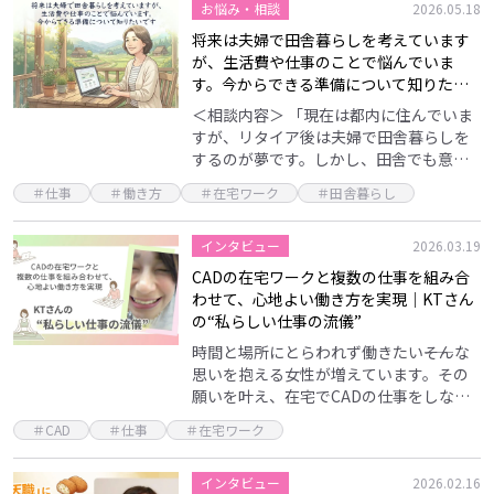
お悩み・相談
2026.05.18
将来は夫婦で田舎暮らしを考えています
が、生活費や仕事のことで悩んでいま
す。今からできる準備について知りたい
です
＜相談内容＞ 「現在は都内に住んでいま
すが、リタイア後は夫婦で田舎暮らしを
するのが夢です。しかし、田舎でも意外
と生活費がかかると聞き悩んでいます。
＃仕事
＃働き方
＃在宅ワーク
＃田舎暮らし
また、60歳の定年退職後も何らかの形で
働くことを考えて…
インタビュー
2026.03.19
CADの在宅ワークと複数の仕事を組み合
わせて、心地よい働き方を実現｜KTさん
の“私らしい仕事の流儀”
時間と場所にとらわれず働きたい――そんな
思いを抱える女性が増えています。その
願いを叶え、在宅でCADの仕事をしなが
ら、ヨガインストラクターやライティン
＃CAD
＃仕事
＃在宅ワーク
グなど“やりたいこと”を重ねてキャリア
を築いてきた…
インタビュー
2026.02.16