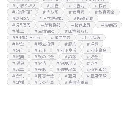
＃手取り収入
＃扶養
＃扶養内
＃投資
＃投資信託
＃持ち家
＃教育費
＃教育資金
＃新NISA
＃日本語教師
＃時短勤務
＃月5万円
＃業務委託
＃物価上昇
＃物価高
＃独立
＃生命保険
＃田舎暮らし
＃短時間正社員
＃確定申告
＃社会保険
＃税金
＃積立投資
＃節約
＃経費
＃給与
＃老後
＃老後生活
＃老後資金
＃職業
＃親のお金
＃詐欺
＃貯金
＃賃貸
＃資格
＃資産形成
＃赤字
＃起業
＃転職
＃週末起業
＃遺族年金
＃金利
＃障害年金
＃雇用
＃雇用保険
＃離婚
＃食の仕事
＃高額療養費