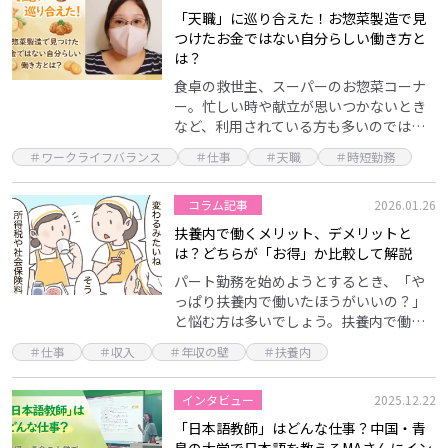
「天職」に巡り合えた！お惣菜製造で見
つけたお金ではない自分らしい働き方と
は？
食卓の救世主、スーパーのお惣菜コーナ
ー。忙しい時や献立が思いつかないとき
など、利用されている方も多いのではな
いでしょうか。 今回お話を伺ったのは、
＃ワークライフバランス
＃仕事
＃天職
＃時短勤務
家の近くのお惣菜コーナーで揚げ物を担
当するE.Kさん。…
コラム記事
2026.01.26
扶養内で働くメリット、デメリットと
は？どちらが「お得」か比較して解説
パート勤務を始めようとするとき、「や
っぱり扶養内で働いたほうがいいの？」
と悩む方は多いでしょう。扶養内で働く
と税金や社会保険料の支払いを免れます
＃仕事
＃収入
＃年収の壁
＃扶養内
が、実は、扶養にはメリットだけでなく
デメリットもあるため…
インタビュー
2025.12.22
「日本語教師」はどんな仕事？中国・青