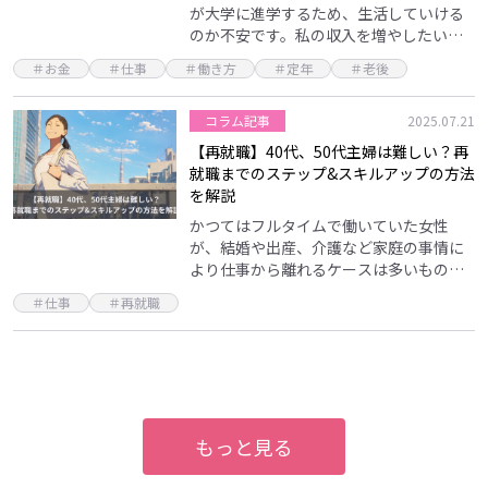
が大学に進学するため、生活していける
のか不安です。私の収入を増やしたいで
すが、年齢やすぐに仕事につながる資格
＃お金
＃仕事
＃働き方
＃定年
＃老後
がないこと、発達障害の子どもがいるこ
とで働き方に悩んで…
コラム記事
2025.07.21
【再就職】40代、50代主婦は難しい？再
就職までのステップ&スキルアップの方法
を解説
かつてはフルタイムで働いていた女性
が、結婚や出産、介護など家庭の事情に
より仕事から離れるケースは多いもの。
子育てや介護が一段落して「再就職」が
＃仕事
＃再就職
頭をよぎっても、「仕事にブランクのあ
る自分は雇ってもらえる…
もっと見る