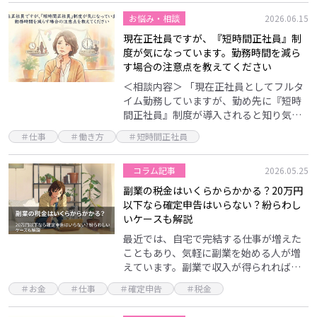
と同じ雰囲気があり…
お悩み・相談
2026.06.15
現在正社員ですが、『短時間正社員』制
度が気になっています。勤務時間を減ら
す場合の注意点を教えてください
＜相談内容＞ 「現在正社員としてフルタ
イム勤務していますが、勤め先に『短時
間正社員』制度が導入されると知り気に
なっています。40代以降はもう少しマイ
＃仕事
＃働き方
＃短時間正社員
ペースに働きたいのですが、勤務時間を
減らす場合、マネ…
コラム記事
2026.05.25
副業の税金はいくらからかかる？20万円
以下なら確定申告はいらない？紛らわし
いケースも解説
最近では、自宅で完結する仕事が増えた
こともあり、気軽に副業を始める人が増
えています。副業で収入が得られれば嬉
しいものですが、収入が増えれば「確定
＃お金
＃仕事
＃確定申告
＃税金
申告」をしなければならないケースもあ
るため、注意が必要で…