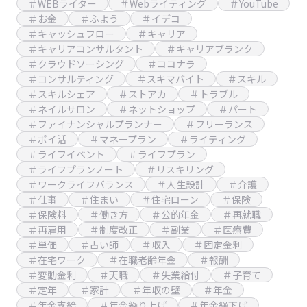
＃WEBライター
＃Webライティング
＃YouTube
＃お金
＃ふよう
＃イデコ
＃キャッシュフロー
＃キャリア
＃キャリアコンサルタント
＃キャリアブランク
＃クラウドソーシング
＃ココナラ
＃コンサルティング
＃スキマバイト
＃スキル
＃スキルシェア
＃ストアカ
＃トラブル
＃ネイルサロン
＃ネットショップ
＃パート
＃ファイナンシャルプランナー
＃フリーランス
＃ポイ活
＃マネープラン
＃ライティング
＃ライフイベント
＃ライフプラン
＃ライフプランノート
＃リスキリング
＃ワークライフバランス
＃人生設計
＃介護
＃仕事
＃住まい
＃住宅ローン
＃保険
＃保険料
＃働き方
＃公的年金
＃再就職
＃再雇用
＃制度改正
＃副業
＃医療費
＃単価
＃占い師
＃収入
＃固定金利
＃在宅ワーク
＃在職老齢年金
＃報酬
＃変動金利
＃天職
＃失業給付
＃子育て
＃定年
＃家計
＃年収の壁
＃年金
＃年金支給
＃年金繰り上げ
＃年金繰下げ